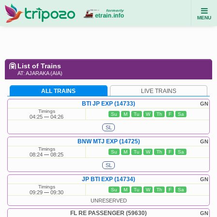
MENU
List of Trains
AT: AJARAKA (AIA)
ALL TRAINS
LIVE TRAINS
BTI JP EXP (14733)
GN
Timings
Su
M
Tu
W
Th
F
Sa
04:25
04:26
SL
BNW MTJ EXP (14725)
GN
Timings
Su
M
Tu
W
Th
F
Sa
08:24
08:25
SL
JP BTI EXP (14734)
GN
Timings
Su
M
Tu
W
Th
F
Sa
09:29
09:30
UNRESERVED
FL RE PASSENGER (59630)
GN