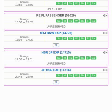
Timings
Su
M
Tu
W
Th
F
Sa
12:55
12:56
UNRESERVED
RE FL PASSENGER (59629)
GN
Timings
Su
M
Tu
W
Th
F
Sa
15:30
15:32
UNRESERVED
MTJ BNW EXP (14726)
GN
Timings
Su
M
Tu
W
Th
F
Sa
17:04
17:05
SL
HSR JP EXP (14715)
GN
Timings
Su
M
Tu
W
Th
F
Sa
19:30
19:31
UNRESERVED
JP HSR EXP (14716)
GN
Timings
Su
M
Tu
W
Th
F
Sa
22:48
22:49
SL