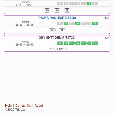
Timings
Su
M
Tu
W
Th
F
Sa
11:20
11:22
2A
3A
SL
RAJYA RANI EXP (15418)
GN
Timings
Su
M
Tu
W
Th
F
Sa
18:31
18:33
3A
SL
GHY SHTT DEMU (75729)
GN
Timings
Su
M
Tu
W
Th
F
Sa
19:50
19:52
UNRESERVED
Help
|
Contact Us
|
About
©2026 Tripozo.