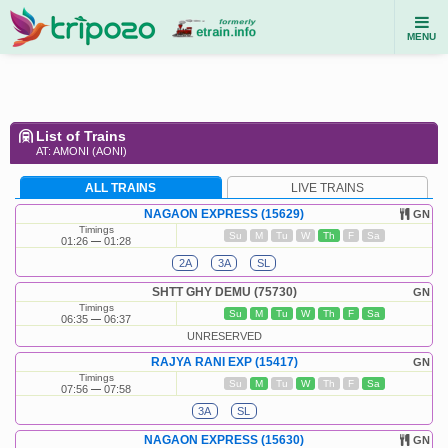
MENU
List of Trains
AT: AMONI (AONI)
ALL TRAINS
LIVE TRAINS
NAGAON EXPRESS (15629)
GN
Timings
Su
M
Tu
W
Th
F
Sa
01:26
01:28
2A
3A
SL
SHTT GHY DEMU (75730)
GN
Timings
Su
M
Tu
W
Th
F
Sa
06:35
06:37
UNRESERVED
RAJYA RANI EXP (15417)
GN
Timings
Su
M
Tu
W
Th
F
Sa
07:56
07:58
3A
SL
NAGAON EXPRESS (15630)
GN