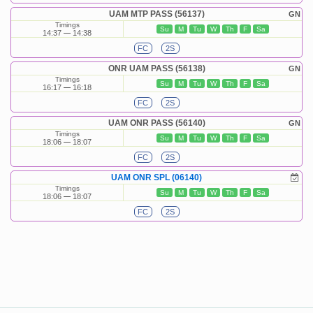
UAM MTP PASS (56137)
GN
Timings
Su
M
Tu
W
Th
F
Sa
14:37
14:38
FC
2S
ONR UAM PASS (56138)
GN
Timings
Su
M
Tu
W
Th
F
Sa
16:17
16:18
FC
2S
UAM ONR PASS (56140)
GN
Timings
Su
M
Tu
W
Th
F
Sa
18:06
18:07
FC
2S
UAM ONR SPL (06140)
Timings
Su
M
Tu
W
Th
F
Sa
18:06
18:07
FC
2S