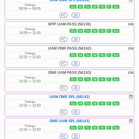
UAM ONR SPL (06139)
Timings
Su
M
Tu
W
Th
F
Sa
09:54
09:55
FC
2S
MTP UAM PASS (56136)
GN
Timings
Su
M
Tu
W
Th
F
Sa
10:59
11:00
FC
2S
UAM ONR PASS (56142)
GN
Timings
Su
M
Tu
W
Th
F
Sa
12:52
12:53
FC
2S
ONR UAM PASS (56143)
GN
Timings
Su
M
Tu
W
Th
F
Sa
12:52
12:53
FC
2S
UAM ONR SPL (06142)
Timings
Su
M
Tu
W
Th
F
Sa
12:52
12:53
FC
2S
ONR UAM SPL (06143)
Timings
Su
M
Tu
W
Th
F
Sa
12:52
12:53
FC
2S