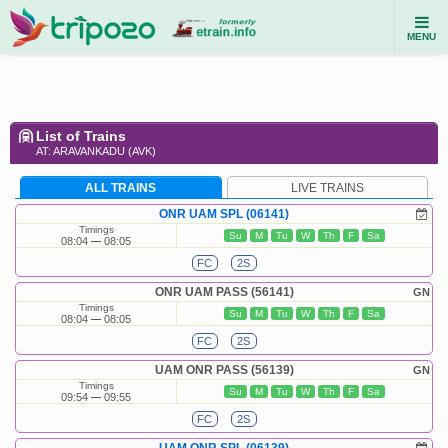
MENU
List of Trains
AT: ARAVANKADU (AVK)
ALL TRAINS
LIVE TRAINS
ONR UAM SPL (06141)
Timings
Su
M
Tu
W
Th
F
Sa
08:04
08:05
FC
2S
ONR UAM PASS (56141)
GN
Timings
Su
M
Tu
W
Th
F
Sa
08:04
08:05
FC
2S
UAM ONR PASS (56139)
GN
Timings
Su
M
Tu
W
Th
F
Sa
09:54
09:55
FC
2S