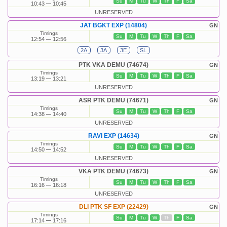
Su
M
Tu
W
Th
F
Sa
10:43
10:45
UNRESERVED
JAT BGKT EXP (14804)
GN
Timings
Su
M
Tu
W
Th
F
Sa
12:54
12:56
2A
3A
3E
SL
PTK VKA DEMU (74674)
GN
Timings
Su
M
Tu
W
Th
F
Sa
13:19
13:21
UNRESERVED
ASR PTK DEMU (74671)
GN
Timings
Su
M
Tu
W
Th
F
Sa
14:38
14:40
UNRESERVED
RAVI EXP (14634)
GN
Timings
Su
M
Tu
W
Th
F
Sa
14:50
14:52
UNRESERVED
VKA PTK DEMU (74673)
GN
Timings
Su
M
Tu
W
Th
F
Sa
16:16
16:18
UNRESERVED
DLI PTK SF EXP (22429)
GN
Timings
Su
M
Tu
W
Th
F
Sa
17:14
17:16