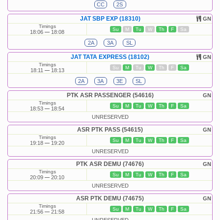
CC
2S
JAT SBP EXP (18310)
GN
Timings
Su
M
Tu
W
Th
F
Sa
18:06
18:08
2A
3A
SL
JAT TATA EXPRESS (18102)
GN
Timings
Su
M
Tu
W
Th
F
Sa
18:11
18:13
2A
3A
3E
SL
PTK ASR PASSENGER (54616)
GN
Timings
Su
M
Tu
W
Th
F
Sa
18:53
18:54
UNRESERVED
ASR PTK PASS (54615)
GN
Timings
Su
M
Tu
W
Th
F
Sa
19:18
19:20
UNRESERVED
PTK ASR DEMU (74676)
GN
Timings
Su
M
Tu
W
Th
F
Sa
20:09
20:10
UNRESERVED
ASR PTK DEMU (74675)
GN
Timings
Su
M
Tu
W
Th
F
Sa
21:56
21:58