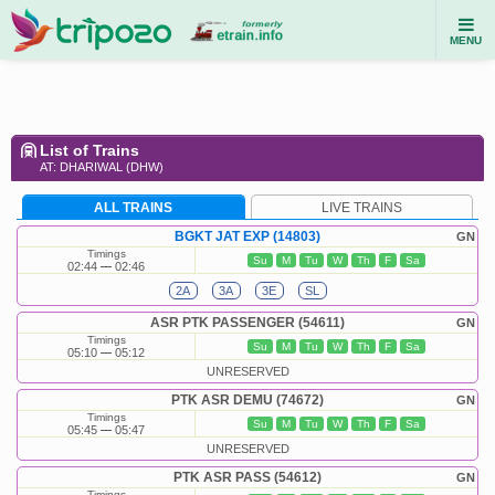
MENU
List of Trains
AT: DHARIWAL (DHW)
ALL TRAINS
LIVE TRAINS
BGKT JAT EXP (14803)
GN
Timings
Su
M
Tu
W
Th
F
Sa
02:44
02:46
2A
3A
3E
SL
ASR PTK PASSENGER (54611)
GN
Timings
Su
M
Tu
W
Th
F
Sa
05:10
05:12
UNRESERVED
PTK ASR DEMU (74672)
GN
Timings
Su
M
Tu
W
Th
F
Sa
05:45
05:47
UNRESERVED
PTK ASR PASS (54612)
GN
Timings