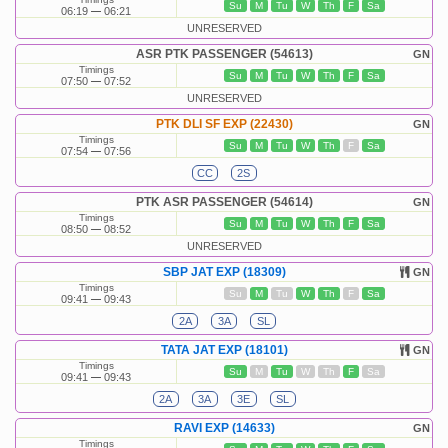
Su
M
Tu
W
Th
F
Sa
06:19
06:21
UNRESERVED
ASR PTK PASSENGER (54613)
GN
Timings
Su
M
Tu
W
Th
F
Sa
07:50
07:52
UNRESERVED
PTK DLI SF EXP (22430)
GN
Timings
Su
M
Tu
W
Th
F
Sa
07:54
07:56
CC
2S
PTK ASR PASSENGER (54614)
GN
Timings
Su
M
Tu
W
Th
F
Sa
08:50
08:52
UNRESERVED
SBP JAT EXP (18309)
GN
Timings
Su
M
Tu
W
Th
F
Sa
09:41
09:43
2A
3A
SL
TATA JAT EXP (18101)
GN
Timings
Su
M
Tu
W
Th
F
Sa
09:41
09:43
2A
3A
3E
SL
RAVI EXP (14633)
GN
Timings