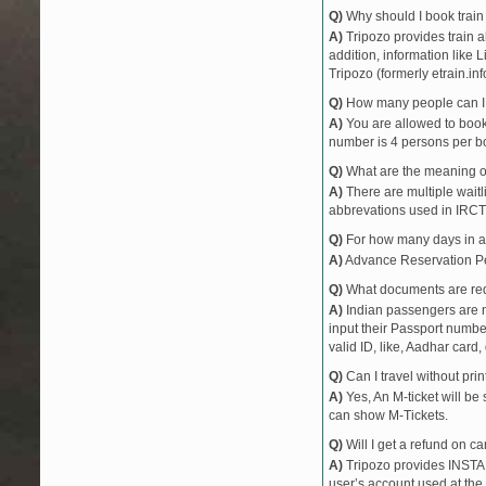
Q)
Why should I book train 
34884
SPR DH LOCAL
A)
Tripozo provides train a
34851
DH SDAH LOCA
addition, information like 
34846
SDAH DH LOCA
Tripozo (formerly etrain.in
34848
SDAH DH LOCA
Q)
How many people can I b
34853
DH SDAH LOCA
A)
You are allowed to book 
34855
DH SDAH LOCA
number is 4 persons per bo
34850
SDAH DH LOCA
Q)
What are the meaning 
34852
SDAH DH LOCA
A)
There are multiple waitli
abbrevations used in IRCT
34857
DH SDAH LOCA
34859
DH SDAH LOCA
Q)
For how many days in ad
34856
SDAH DH LOCA
A)
Advance Reservation Peri
Q)
What documents are requ
A)
Indian passengers are no
input their Passport number
valid ID, like, Aadhar card, 
Q)
Can I travel without pri
A)
Yes, An M-ticket will be
can show M-Tickets.
Q)
Will I get a refund on ca
A)
Tripozo provides INSTAN
user’s account used at the 