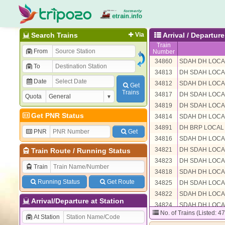
Search Trains
Via
Arrival / Departu
Train
From
Number
34860
SDAH DH LOCA
To
34813
DH SDAH LOCA
Date
34812
SDAH DH LOCA
Get
Trains
34817
DH SDAH LOCA
Quota
34819
DH SDAH LOCA
Get PNR Status
34814
SDAH DH LOCA
34891
DH BRP LOCAL
PNR
Get
34816
SDAH DH LOCA
34821
DH SDAH LOCA
Train Route
/
Running Status
34823
DH SDAH LOCA
Train
34818
SDAH DH LOCA
Running Status
Get Route
34825
DH SDAH LOCA
34822
SDAH DH LOCA
Arrival/Departure at Station
34824
SDAH DH LOCA
No. of Trains (Listed: 4
34827
DH SDAH LOCA
At Station