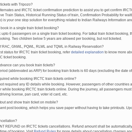
tickets with Tripozo?
SPR
DH
18:37
18:38
00:01H
lternates and IRCTC ticket confirmation prediction to assist you to get confirm IRCTC
L
DH
SDAH
19:12
19:13
00:01H
Live Train Status, Historical Running Status of train, Confirmation Probability for wai
L
SDAH
DH
19:26
19:27
00:01H
fo) is your one stop solution for everything related to Indian Railways Information an
L
SDAH
DH
20:06
20:07
00:01H
ook in a single train ticket booking?
L
DH
SDAH
20:09
20:10
00:01H
upto 6 passengers on a single train ticket booking. For tatkal train ticket booking
L
DH
SDAH
21:02
21:03
00:01H
oking. Two children below 5 years are allowed per booking, but not ticketed.
L
SDAH
DH
21:06
21:07
00:01H
of RAC, GNWL, PQWL, RLWL and TQWL in Railway Reservation?
L
SDAH
DH
21:41
21:42
00:01H
st status for IRCTC train ticket booking, refer
detailed explanation
to know more abou
C ticket booking.
L
DH
SDAH
21:42
21:43
00:01H
L
DH
SDAH
22:17
22:18
00:01H
vance can you book train tickets?
L
SDAH
DH
23:21
23:22
00:01H
od (abbrevated as ARP) for booking train tickets is 60 days (excluding the date of
ired while booking IRCTC train tickets online?
t required any ID details while booking. However, passengers of other countries a
 while booking IRCTC train tickets online. During the journey, all passengers must 
driving license, pan card, voter id card, etc.
ntout and show train ticket on mobile?
 sent post booking, which helps you save paper without having to take printouts. U
ncellation?
T REFUND on IRCTC tickets cancellations. Refund amount shall be automatically 
time of booking. Visit
Refund Rules
for more details about cancellation charges and