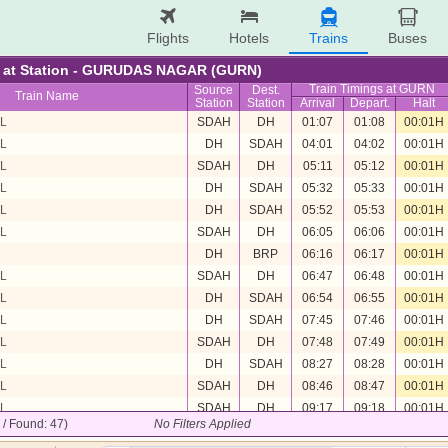
Flights
Hotels
Trains
Buses
re at Station - GURUDAS NAGAR (GURN)
Train Timings at GURN
Source
Dest.
Train Name
Station
Station
Arrival
Depart.
Halt
L
SDAH
DH
01:07
01:08
00:01H
L
DH
SDAH
04:01
04:02
00:01H
L
SDAH
DH
05:11
05:12
00:01H
L
DH
SDAH
05:32
05:33
00:01H
L
DH
SDAH
05:52
05:53
00:01H
L
SDAH
DH
06:05
06:06
00:01H
DH
BRP
06:16
06:17
00:01H
L
SDAH
DH
06:47
06:48
00:01H
L
DH
SDAH
06:54
06:55
00:01H
L
DH
SDAH
07:45
07:46
00:01H
L
SDAH
DH
07:48
07:49
00:01H
L
DH
SDAH
08:27
08:28
00:01H
L
SDAH
DH
08:46
08:47
00:01H
L
SDAH
DH
09:17
09:18
00:01H
7 / Found: 47)
No Filters Applied
L
DH
SDAH
09:17
09:18
00:01H