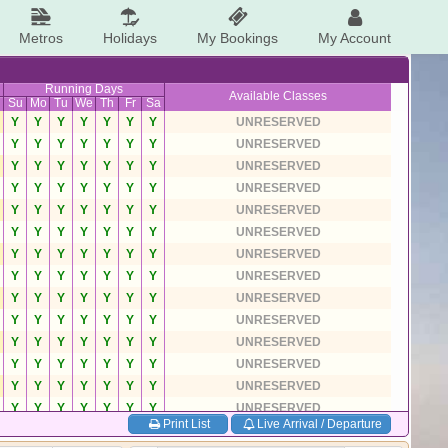
Metros
Holidays
My Bookings
My Account
Running Days
Available Classes
Su
Mo
Tu
We
Th
Fr
Sa
Y
Y
Y
Y
Y
Y
Y
UNRESERVED
Y
Y
Y
Y
Y
Y
Y
UNRESERVED
Y
Y
Y
Y
Y
Y
Y
UNRESERVED
Y
Y
Y
Y
Y
Y
Y
UNRESERVED
Y
Y
Y
Y
Y
Y
Y
UNRESERVED
Y
Y
Y
Y
Y
Y
Y
UNRESERVED
Y
Y
Y
Y
Y
Y
Y
UNRESERVED
Y
Y
Y
Y
Y
Y
Y
UNRESERVED
Y
Y
Y
Y
Y
Y
Y
UNRESERVED
Y
Y
Y
Y
Y
Y
Y
UNRESERVED
Y
Y
Y
Y
Y
Y
Y
UNRESERVED
Y
Y
Y
Y
Y
Y
Y
UNRESERVED
Y
Y
Y
Y
Y
Y
Y
UNRESERVED
Y
Y
Y
Y
Y
Y
Y
UNRESERVED
Print List
Live Arrival / Departure
Y
Y
Y
Y
Y
Y
Y
UNRESERVED