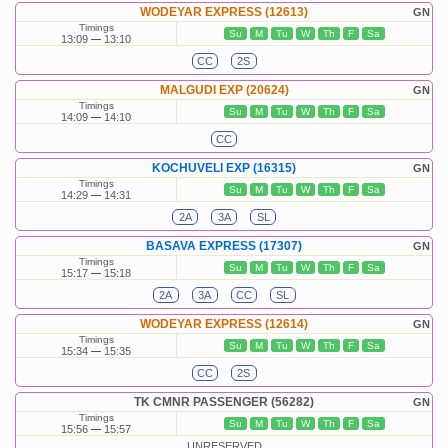
WODEYAR EXPRESS (12613)
GN
Timings
Su
M
Tu
W
Th
F
Sa
13:09
13:10
CC
2S
MALGUDI EXP (20624)
GN
Timings
Su
M
Tu
W
Th
F
Sa
14:09
14:10
CC
KOCHUVELI EXP (16315)
GN
Timings
Su
M
Tu
W
Th
F
Sa
14:29
14:31
2A
3A
SL
BASAVA EXPRESS (17307)
GN
Timings
Su
M
Tu
W
Th
F
Sa
15:17
15:18
2A
3A
CC
SL
WODEYAR EXPRESS (12614)
GN
Timings
Su
M
Tu
W
Th
F
Sa
15:34
15:35
CC
2S
TK CMNR PASSENGER (56282)
GN
Timings
Su
M
Tu
W
Th
F
Sa
15:56
15:57
UNRESERVED