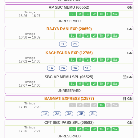
AP SBC MEMU (66552)
GN
Timings
Su
M
Tu
W
Th
F
Sa
16:26
16:27
UNRESERVED
RAJYA RANI EXP (20659)
GN
Timings
Su
M
Tu
W
Th
F
Sa
16:38
16:39
CC
2S
KACHEGUDA EXP (12786)
GN
Timings
Su
M
Tu
W
Th
F
Sa
17:02
17:03
1A
2A
3A
SL
SBC AP MEMU SPL (06525)
GN
Timings
Su
M
Tu
W
Th
F
Sa
17:07
17:08
UNRESERVED
BAGMATI EXPRESS (12577)
GN
Timings
Su
M
Tu
W
Th
F
Sa
17:19
17:20
1A
2A
3A
3E
SL
CPT SBC PASS SPL (06582)
GN
Timings
Su
M
Tu
W
Th
F
Sa
17:26
17:27
UNRESERVED