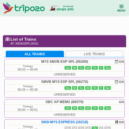
MENU
List of Trains
AT: KENGERI (KGI)
ALL TRAINS
LIVE TRAINS
MYS SMVB EXP SPL (06269)
GN
Timings
Su
M
Tu
W
Th
F
Sa
00:03
00:04
UNRESERVED
SMVB MYS EXP SPL (06270)
GN
Timings
Su
M
Tu
W
Th
F
Sa
00:29
00:30
UNRESERVED
SBC AP MEMU (66579)
GN
Timings
Su
M
Tu
W
Th
F
Sa
00:50
00:51
UNRESERVED
SNSI MYS EXPRESS (16218)
GN
Timings
Su
M
Tu
W
Th
F
Sa