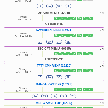
01:04
01:05
1A
2A
3A
SL
AP SBC MEMU (66580)
GN
Timings
Su
M
Tu
W
Th
F
Sa
01:07
01:08
UNRESERVED
KAVERI EXPRESS (16021)
GN
Timings
Su
M
Tu
W
Th
F
Sa
04:19
04:20
1A
2A
3A
SL
SBC CPT MEMU (66535)
GN
Timings
Su
M
Tu
W
Th
F
Sa
04:36
04:37
UNRESERVED
TPTY CMNR EXP (16220)
GN
Timings
Su
M
Tu
W
Th
F
Sa
04:50
04:51
1A
2A
3A
SL
BANGALORE EXP (16228)
Timings
Su
M
Tu
W
Th
F
Sa
05:23
05:24
1A
2A
3A
SL
2S
MRDW SMVB EXP (16586)
GN
Timings