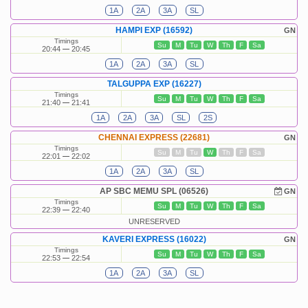
1A
2A
3A
SL
HAMPI EXP (16592)
GN
Timings
Su
M
Tu
W
Th
F
Sa
20:44
20:45
1A
2A
3A
SL
TALGUPPA EXP (16227)
Timings
Su
M
Tu
W
Th
F
Sa
21:40
21:41
1A
2A
3A
SL
2S
CHENNAI EXPRESS (22681)
GN
Timings
Su
M
Tu
W
Th
F
Sa
22:01
22:02
1A
2A
3A
SL
AP SBC MEMU SPL (06526)
GN
Timings
Su
M
Tu
W
Th
F
Sa
22:39
22:40
UNRESERVED
KAVERI EXPRESS (16022)
GN
Timings
Su
M
Tu
W
Th
F
Sa
22:53
22:54
1A
2A
3A
SL