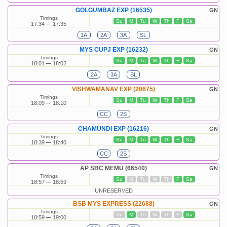
GOLGUMBAZ EXP (16535)
GN
Timings
Su
M
Tu
W
Th
F
Sa
17:34
17:35
1A
2A
3A
SL
MYS CUPJ EXP (16232)
GN
Timings
Su
M
Tu
W
Th
F
Sa
18:01
18:02
2A
3A
SL
VISHWAMANAV EXP (20675)
GN
Timings
Su
M
Tu
W
Th
F
Sa
18:09
18:10
CC
2S
CHAMUNDI EXP (16216)
GN
Timings
Su
M
Tu
W
Th
F
Sa
18:39
18:40
CC
2S
AP SBC MEMU (66540)
GN
Timings
Su
M
Tu
W
Th
F
Sa
18:57
18:59
UNRESERVED
BSB MYS EXPRESS (22688)
GN
Timings
Su
M
Tu
W
Th
F
Sa
18:59
19:00