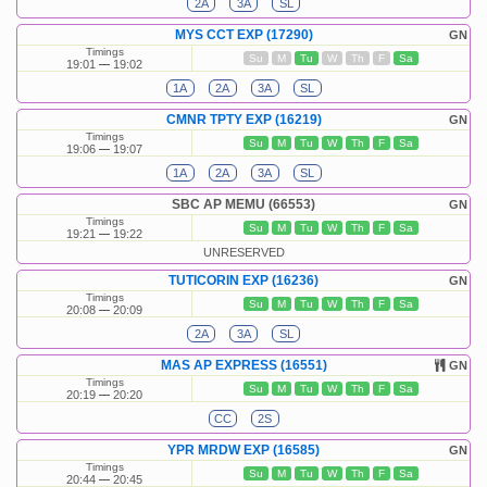
2A
3A
SL
MYS CCT EXP (17290)
GN
Timings
Su
M
Tu
W
Th
F
Sa
19:01
19:02
1A
2A
3A
SL
CMNR TPTY EXP (16219)
GN
Timings
Su
M
Tu
W
Th
F
Sa
19:06
19:07
1A
2A
3A
SL
SBC AP MEMU (66553)
GN
Timings
Su
M
Tu
W
Th
F
Sa
19:21
19:22
UNRESERVED
TUTICORIN EXP (16236)
GN
Timings
Su
M
Tu
W
Th
F
Sa
20:08
20:09
2A
3A
SL
MAS AP EXPRESS (16551)
GN
Timings
Su
M
Tu
W
Th
F
Sa
20:19
20:20
CC
2S
YPR MRDW EXP (16585)
GN
Timings
Su
M
Tu
W
Th
F
Sa
20:44
20:45