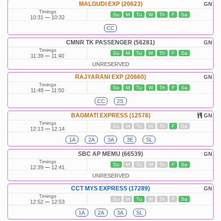
MALGUDI EXP (20623)
GN
Timings
Su
M
Tu
W
Th
F
Sa
10:31
10:32
CC
CMNR TK PASSENGER (56281)
GN
Timings
Su
M
Tu
W
Th
F
Sa
11:39
11:40
UNRESERVED
RAJYARANI EXP (20660)
GN
Timings
Su
M
Tu
W
Th
F
Sa
11:49
11:50
CC
2S
BAGMATI EXPRESS (12578)
GN
Timings
Su
M
Tu
W
Th
F
Sa
12:13
12:14
1A
2A
3A
3E
SL
SBC AP MEMU (66539)
GN
Timings
Su
M
Tu
W
Th
F
Sa
12:39
12:41
UNRESERVED
CCT MYS EXPRESS (17289)
GN
Timings
Su
M
Tu
W
Th
F
Sa
12:52
12:53
1A
2A
3A
SL