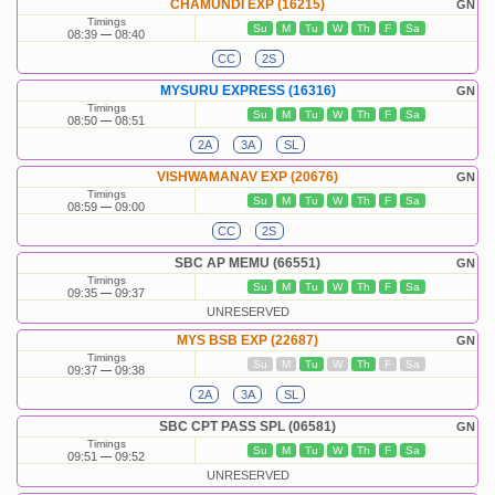
CHAMUNDI EXP (16215)
GN
Timings
Su
M
Tu
W
Th
F
Sa
08:39
08:40
CC
2S
MYSURU EXPRESS (16316)
GN
Timings
Su
M
Tu
W
Th
F
Sa
08:50
08:51
2A
3A
SL
VISHWAMANAV EXP (20676)
GN
Timings
Su
M
Tu
W
Th
F
Sa
08:59
09:00
CC
2S
SBC AP MEMU (66551)
GN
Timings
Su
M
Tu
W
Th
F
Sa
09:35
09:37
UNRESERVED
MYS BSB EXP (22687)
GN
Timings
Su
M
Tu
W
Th
F
Sa
09:37
09:38
2A
3A
SL
SBC CPT PASS SPL (06581)
GN
Timings
Su
M
Tu
W
Th
F
Sa
09:51
09:52
UNRESERVED