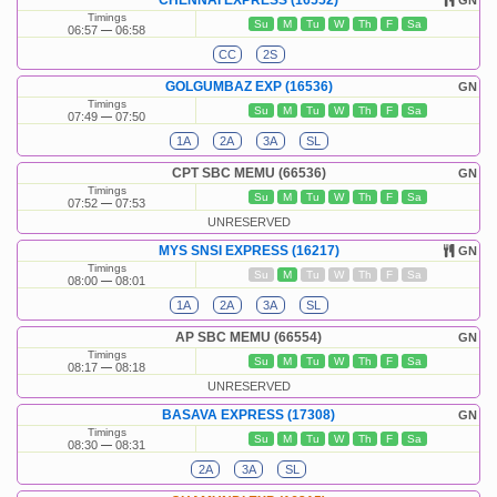
CHENNAI EXPRESS (16552)
GN
Timings
Su
M
Tu
W
Th
F
Sa
06:57
06:58
CC
2S
GOLGUMBAZ EXP (16536)
GN
Timings
Su
M
Tu
W
Th
F
Sa
07:49
07:50
1A
2A
3A
SL
CPT SBC MEMU (66536)
GN
Timings
Su
M
Tu
W
Th
F
Sa
07:52
07:53
UNRESERVED
MYS SNSI EXPRESS (16217)
GN
Timings
Su
M
Tu
W
Th
F
Sa
08:00
08:01
1A
2A
3A
SL
AP SBC MEMU (66554)
GN
Timings
Su
M
Tu
W
Th
F
Sa
08:17
08:18
UNRESERVED
BASAVA EXPRESS (17308)
GN
Timings
Su
M
Tu
W
Th
F
Sa
08:30
08:31
2A
3A
SL