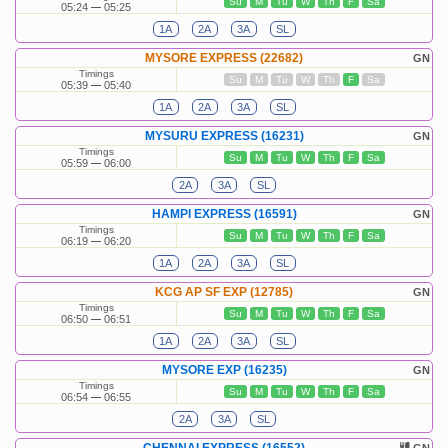
Su
M
Tu
W
Th
F
Sa
05:24
05:25
1A
2A
3A
SL
MYSORE EXPRESS (22682)
GN
Timings
Su
M
Tu
W
Th
F
Sa
05:39
05:40
1A
2A
3A
SL
MYSURU EXPRESS (16231)
GN
Timings
Su
M
Tu
W
Th
F
Sa
05:59
06:00
2A
3A
SL
HAMPI EXPRESS (16591)
GN
Timings
Su
M
Tu
W
Th
F
Sa
06:19
06:20
1A
2A
3A
SL
KCG AP SF EXP (12785)
GN
Timings
Su
M
Tu
W
Th
F
Sa
06:50
06:51
1A
2A
3A
SL
MYSORE EXP (16235)
GN
Timings
Su
M
Tu
W
Th
F
Sa
06:54
06:55
2A
3A
SL