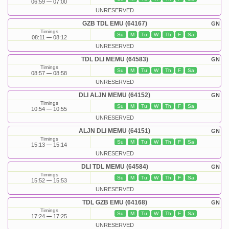
06:59
07:00
UNRESERVED
GZB TDL EMU (64167)
GN
Timings
Su
M
Tu
W
Th
F
Sa
08:11
08:12
UNRESERVED
TDL DLI MEMU (64583)
GN
Timings
Su
M
Tu
W
Th
F
Sa
08:57
08:58
UNRESERVED
DLI ALJN MEMU (64152)
GN
Timings
Su
M
Tu
W
Th
F
Sa
10:54
10:55
UNRESERVED
ALJN DLI MEMU (64151)
GN
Timings
Su
M
Tu
W
Th
F
Sa
15:13
15:14
UNRESERVED
DLI TDL MEMU (64584)
GN
Timings
Su
M
Tu
W
Th
F
Sa
15:52
15:53
UNRESERVED
TDL GZB EMU (64168)
GN
Timings
Su
M
Tu
W
Th
F
Sa
17:24
17:25
UNRESERVED