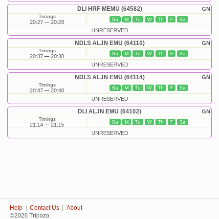
DLI HRF MEMU (64582)
GN
Timings
Su
M
Tu
W
Th
F
Sa
20:27
20:28
UNRESERVED
NDLS ALJN EMU (64110)
GN
Timings
Su
M
Tu
W
Th
F
Sa
20:37
20:38
UNRESERVED
NDLS ALJN EMU (64114)
GN
Timings
Su
M
Tu
W
Th
F
Sa
20:47
20:48
UNRESERVED
DLI ALJN EMU (64102)
GN
Timings
Su
M
Tu
W
Th
F
Sa
21:14
21:15
UNRESERVED
Help
|
Contact Us
|
About
©2026 Tripozo.