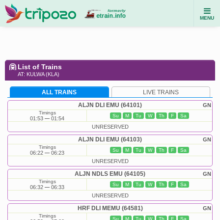
MENU
List of Trains
AT: KULWA (KLA)
ALL TRAINS
LIVE TRAINS
ALJN DLI EMU (64101)
GN
Timings
Su
M
Tu
W
Th
F
Sa
01:53
01:54
UNRESERVED
ALJN DLI EMU (64103)
GN
Timings
Su
M
Tu
W
Th
F
Sa
06:22
06:23
UNRESERVED
ALJN NDLS EMU (64105)
GN
Timings
Su
M
Tu
W
Th
F
Sa
06:32
06:33
UNRESERVED
HRF DLI MEMU (64581)
GN
Timings
Su
M
Tu
W
Th
F
Sa