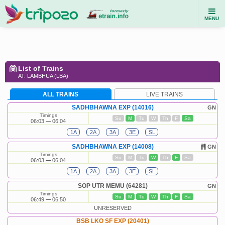
MENU
List of Trains
AT: LAMBHUA (LBA)
ALL TRAINS
LIVE TRAINS
SADHBHAWNA EXP (14016)
GN
Timings
Su
M
Tu
W
Th
F
Sa
06:03
06:04
1A
2A
3A
3E
SL
SADHBHAWNA EXP (14008)
GN
Timings
Su
M
Tu
W
Th
F
Sa
06:03
06:04
1A
2A
3A
3E
SL
SOP UTR MEMU (64281)
GN
Timings
Su
M
Tu
W
Th
F
Sa
06:49
06:50
UNRESERVED
BSB LKO SF EXP (20401)