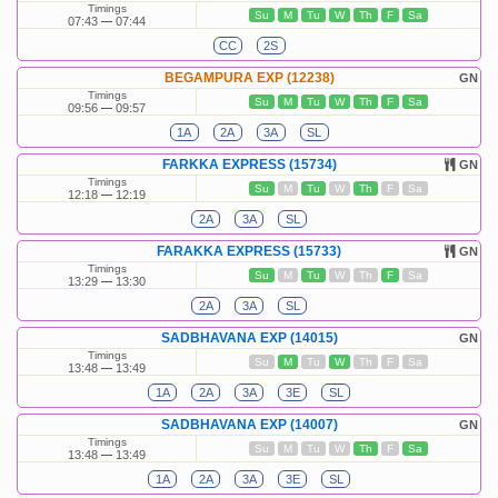
Timings
Su
M
Tu
W
Th
F
Sa
07:43
07:44
CC
2S
BEGAMPURA EXP (12238)
GN
Timings
Su
M
Tu
W
Th
F
Sa
09:56
09:57
1A
2A
3A
SL
FARKKA EXPRESS (15734)
GN
Timings
Su
M
Tu
W
Th
F
Sa
12:18
12:19
2A
3A
SL
FARAKKA EXPRESS (15733)
GN
Timings
Su
M
Tu
W
Th
F
Sa
13:29
13:30
2A
3A
SL
SADBHAVANA EXP (14015)
GN
Timings
Su
M
Tu
W
Th
F
Sa
13:48
13:49
1A
2A
3A
3E
SL
SADBHAVANA EXP (14007)
GN
Timings
Su
M
Tu
W
Th
F
Sa
13:48
13:49
1A
2A
3A
3E
SL