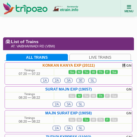
MENU
List of Trains
AT: VAIBHAVWADI RD (VBW)
ALL TRAINS
LIVE TRAINS
KONKAN KANYA EXP (20111)
GN
Timings
Su
M
Tu
W
Th
F
Sa
07:20
07:22
1A
2A
3A
3E
SL
SURAT MAJN EXP (19057)
GN
Timings
Su
M
Tu
W
Th
F
Sa
08:20
08:22
2A
3A
SL
MAJN SURAT EXP (19058)
GN
Timings
Su
M
Tu
W
Th
F
Sa
08:20
08:22
2A
3A
SL