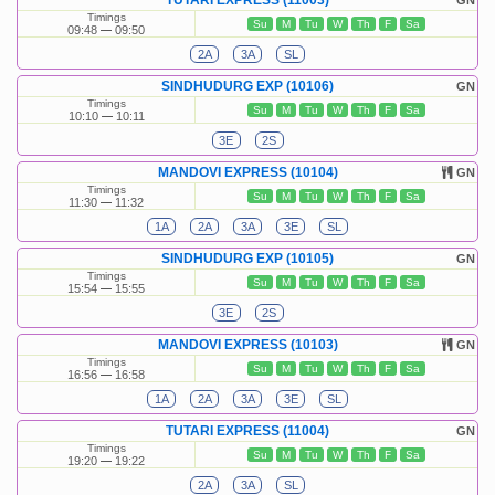
TUTARI EXPRESS (11003)
GN
Timings
Su
M
Tu
W
Th
F
Sa
09:48
09:50
2A
3A
SL
SINDHUDURG EXP (10106)
GN
Timings
Su
M
Tu
W
Th
F
Sa
10:10
10:11
3E
2S
MANDOVI EXPRESS (10104)
GN
Timings
Su
M
Tu
W
Th
F
Sa
11:30
11:32
1A
2A
3A
3E
SL
SINDHUDURG EXP (10105)
GN
Timings
Su
M
Tu
W
Th
F
Sa
15:54
15:55
3E
2S
MANDOVI EXPRESS (10103)
GN
Timings
Su
M
Tu
W
Th
F
Sa
16:56
16:58
1A
2A
3A
3E
SL
TUTARI EXPRESS (11004)
GN
Timings
Su
M
Tu
W
Th
F
Sa
19:20
19:22
2A
3A
SL