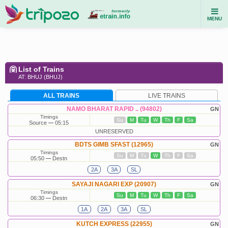
MENU
List of Trains
AT: BHUJ (BHUJ)
ALL TRAINS
LIVE TRAINS
NAMO BHARAT RAPID .. (94802)
GN
Timings
Su
M
Tu
W
Th
F
Sa
Source
05:15
UNRESERVED
BDTS GIMB SFAST (12965)
GN
Timings
Su
M
Tu
W
Th
F
Sa
05:50
Destn
2A
3A
SL
SAYAJI NAGARI EXP (20907)
GN
Timings
Su
M
Tu
W
Th
F
Sa
06:30
Destn
1A
2A
3A
SL
KUTCH EXPRESS (22955)
GN