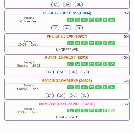
2A
3A
SL
DLI BHUJ EXPRESS (19404)
GN
Timings
Su
M
Tu
W
Th
F
Sa
19:35
Destn
2A
3A
SL
PNU BHUJ EXP (20927)
GN
Timings
Su
M
Tu
W
Th
F
Sa
20:05
Destn
UNRESERVED
KUTCH EXPRESS (22956)
GN
Timings
Su
M
Tu
W
Th
F
Sa
Source
20:25
1A
2A
3A
SL
SAYAJI NAGARI EXP (20908)
GN
Timings
Su
M
Tu
W
Th
F
Sa
Source
22:40
1A
2A
3A
SL
NAMO BHARAT RAPID .. (94801)
GN
Timings
Su
M
Tu
W
Th
F
Sa
23:15
Destn
UNRESERVED