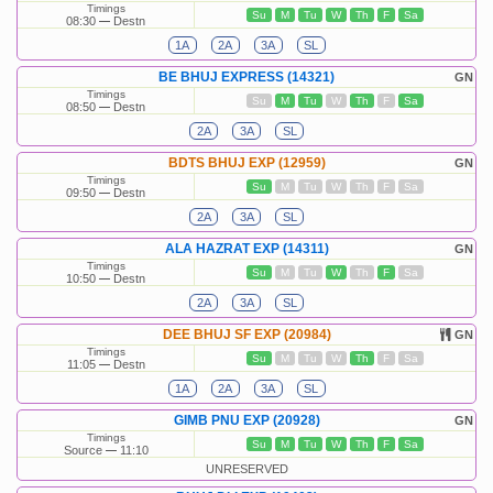
Timings
Su
M
Tu
W
Th
F
Sa
08:30
Destn
1A
2A
3A
SL
BE BHUJ EXPRESS (14321)
GN
Timings
Su
M
Tu
W
Th
F
Sa
08:50
Destn
2A
3A
SL
BDTS BHUJ EXP (12959)
GN
Timings
Su
M
Tu
W
Th
F
Sa
09:50
Destn
2A
3A
SL
ALA HAZRAT EXP (14311)
GN
Timings
Su
M
Tu
W
Th
F
Sa
10:50
Destn
2A
3A
SL
DEE BHUJ SF EXP (20984)
GN
Timings
Su
M
Tu
W
Th
F
Sa
11:05
Destn
1A
2A
3A
SL
GIMB PNU EXP (20928)
GN
Timings
Su
M
Tu
W
Th
F
Sa
Source
11:10
UNRESERVED