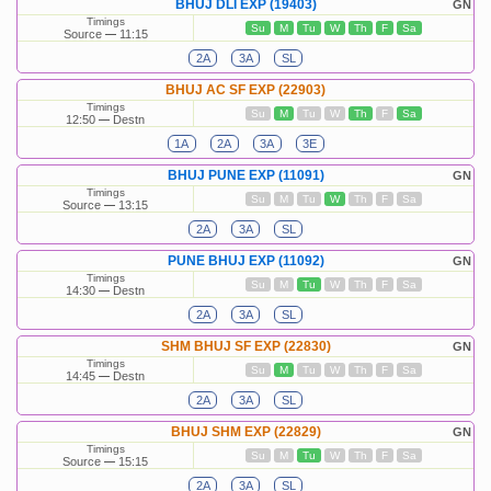
BHUJ DLI EXP (19403)
GN
Timings
Su
M
Tu
W
Th
F
Sa
Source
11:15
2A
3A
SL
BHUJ AC SF EXP (22903)
Timings
Su
M
Tu
W
Th
F
Sa
12:50
Destn
1A
2A
3A
3E
BHUJ PUNE EXP (11091)
GN
Timings
Su
M
Tu
W
Th
F
Sa
Source
13:15
2A
3A
SL
PUNE BHUJ EXP (11092)
GN
Timings
Su
M
Tu
W
Th
F
Sa
14:30
Destn
2A
3A
SL
SHM BHUJ SF EXP (22830)
GN
Timings
Su
M
Tu
W
Th
F
Sa
14:45
Destn
2A
3A
SL
BHUJ SHM EXP (22829)
GN
Timings
Su
M
Tu
W
Th
F
Sa
Source
15:15
2A
3A
SL