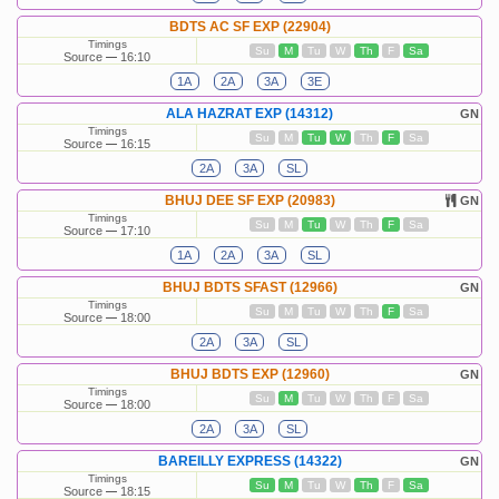
BDTS AC SF EXP (22904)
Timings
Su
M
Tu
W
Th
F
Sa
Source
16:10
1A
2A
3A
3E
ALA HAZRAT EXP (14312)
GN
Timings
Su
M
Tu
W
Th
F
Sa
Source
16:15
2A
3A
SL
BHUJ DEE SF EXP (20983)
GN
Timings
Su
M
Tu
W
Th
F
Sa
Source
17:10
1A
2A
3A
SL
BHUJ BDTS SFAST (12966)
GN
Timings
Su
M
Tu
W
Th
F
Sa
Source
18:00
2A
3A
SL
BHUJ BDTS EXP (12960)
GN
Timings
Su
M
Tu
W
Th
F
Sa
Source
18:00
2A
3A
SL
BAREILLY EXPRESS (14322)
GN
Timings
Su
M
Tu
W
Th
F
Sa
Source
18:15