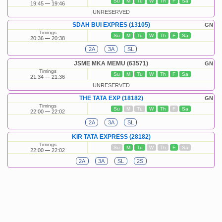
Su
M
Tu
W
Th
F
Sa
19:45
19:46
UNRESERVED
SDAH BUI EXPRES (13105)
GN
Timings
Su
M
Tu
W
Th
F
Sa
20:36
20:38
2A
3A
SL
JSME MKA MEMU (63571)
GN
Timings
Su
M
Tu
W
Th
F
Sa
21:34
21:36
UNRESERVED
THE TATA EXP (18182)
GN
Timings
Su
M
Tu
W
Th
F
Sa
22:00
22:02
2A
3A
SL
KIR TATA EXPRESS (28182)
Timings
Su
M
Tu
W
Th
F
Sa
22:00
22:02
2A
3A
SL
2S