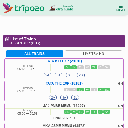
MENU
List of Trains
AT: GIDHAUR (GHR)
ALL TRAINS
LIVE TRAINS
TATA KIR EXP (28181)
Timings
Su
M
Tu
W
Th
F
Sa
05:13
05:15
2A
3A
SL
2S
TATA THE EXP (18181)
GN
Timings
Su
M
Tu
W
Th
F
Sa
05:13
05:15
2A
3A
SL
JAJ PNBE MEMU (63207)
GN
Timings
Su
M
Tu
W
Th
F
Sa
05:58
05:59
UNRESERVED
MKA JSME MEMU (63572)
GN