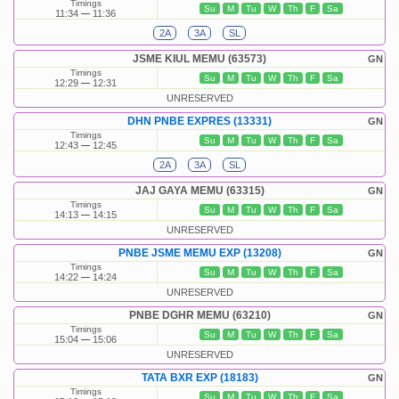
Timings
Su
M
Tu
W
Th
F
Sa
11:34
11:36
2A
3A
SL
JSME KIUL MEMU (63573)
GN
Timings
Su
M
Tu
W
Th
F
Sa
12:29
12:31
UNRESERVED
DHN PNBE EXPRES (13331)
GN
Timings
Su
M
Tu
W
Th
F
Sa
12:43
12:45
2A
3A
SL
JAJ GAYA MEMU (63315)
GN
Timings
Su
M
Tu
W
Th
F
Sa
14:13
14:15
UNRESERVED
PNBE JSME MEMU EXP (13208)
GN
Timings
Su
M
Tu
W
Th
F
Sa
14:22
14:24
UNRESERVED
PNBE DGHR MEMU (63210)
GN
Timings
Su
M
Tu
W
Th
F
Sa
15:04
15:06
UNRESERVED
TATA BXR EXP (18183)
GN
Timings
Su
M
Tu
W
Th
F
Sa