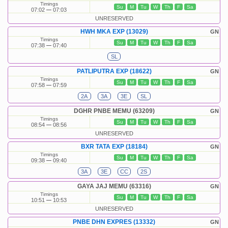
Timings
Su
M
Tu
W
Th
F
Sa
07:02
07:03
UNRESERVED
HWH MKA EXP (13029)
GN
Timings
Su
M
Tu
W
Th
F
Sa
07:38
07:40
SL
PATLIPUTRA EXP (18622)
GN
Timings
Su
M
Tu
W
Th
F
Sa
07:58
07:59
2A
3A
3E
SL
DGHR PNBE MEMU (63209)
GN
Timings
Su
M
Tu
W
Th
F
Sa
08:54
08:56
UNRESERVED
BXR TATA EXP (18184)
GN
Timings
Su
M
Tu
W
Th
F
Sa
09:38
09:40
3A
3E
CC
2S
GAYA JAJ MEMU (63316)
GN
Timings
Su
M
Tu
W
Th
F
Sa
10:51
10:53
UNRESERVED
PNBE DHN EXPRES (13332)
GN