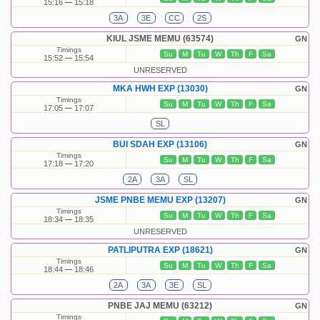
15:16
15:18
3A
3E
CC
2S
KIUL JSME MEMU (63574)
GN
Timings
Su
M
Tu
W
Th
F
Sa
15:52
15:54
UNRESERVED
MKA HWH EXP (13030)
GN
Timings
Su
M
Tu
W
Th
F
Sa
17:05
17:07
SL
BUI SDAH EXP (13106)
GN
Timings
Su
M
Tu
W
Th
F
Sa
17:18
17:20
2A
3A
SL
JSME PNBE MEMU EXP (13207)
GN
Timings
Su
M
Tu
W
Th
F
Sa
18:34
18:35
UNRESERVED
PATLIPUTRA EXP (18621)
GN
Timings
Su
M
Tu
W
Th
F
Sa
18:44
18:46
2A
3A
3E
SL
PNBE JAJ MEMU (63212)
GN
Timings