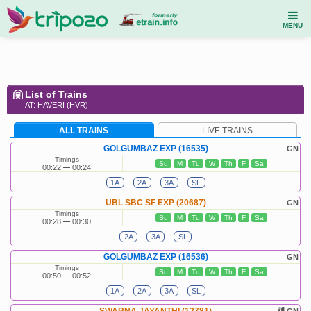
MENU
List of Trains
AT: HAVERI (HVR)
ALL TRAINS
LIVE TRAINS
GOLGUMBAZ EXP (16535)
GN
Timings
Su
M
Tu
W
Th
F
Sa
00:22
00:24
1A
2A
3A
SL
UBL SBC SF EXP (20687)
GN
Timings
Su
M
Tu
W
Th
F
Sa
00:28
00:30
2A
3A
SL
GOLGUMBAZ EXP (16536)
GN
Timings
Su
M
Tu
W
Th
F
Sa
00:50
00:52
1A
2A
3A
SL