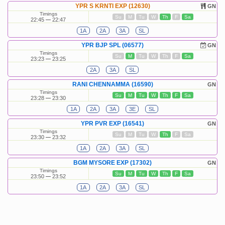
YPR S KRNTI EXP (12630)
GN
Timings
Su
M
Tu
W
Th
F
Sa
22:45
22:47
1A
2A
3A
SL
YPR BJP SPL (06577)
GN
Timings
Su
M
Tu
W
Th
F
Sa
23:23
23:25
2A
3A
SL
RANI CHENNAMMA (16590)
GN
Timings
Su
M
Tu
W
Th
F
Sa
23:28
23:30
1A
2A
3A
3E
SL
YPR PVR EXP (16541)
GN
Timings
Su
M
Tu
W
Th
F
Sa
23:30
23:32
1A
2A
3A
SL
BGM MYSORE EXP (17302)
GN
Timings
Su
M
Tu
W
Th
F
Sa
23:50
23:52
1A
2A
3A
SL