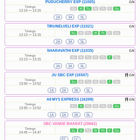
PUDUCHERRY EXP (11005)
GN
Timings
Su
M
Tu
W
Th
F
Sa
13:14
13:15
2A
3A
SL
TIRUNELVELI EXP (11021)
GN
Timings
Su
M
Tu
W
Th
F
Sa
13:13
13:15
2A
3A
SL
SHARAVATHI EXP (11035)
GN
Timings
Su
M
Tu
W
Th
F
Sa
13:13
13:15
2A
3A
SL
JU SBC EXP (16507)
GN
Timings
Su
M
Tu
W
Th
F
Sa
13:50
13:52
1A
2A
3A
SL
AII MYS EXPRESS (16209)
GN
Timings
Su
M
Tu
W
Th
F
Sa
13:50
13:52
1A
2A
3A
SL
SBC VANDE BHARAT (20662)
Timings
Su
M
Tu
W
Th
F
Sa
14:45
14:47
EC
CC