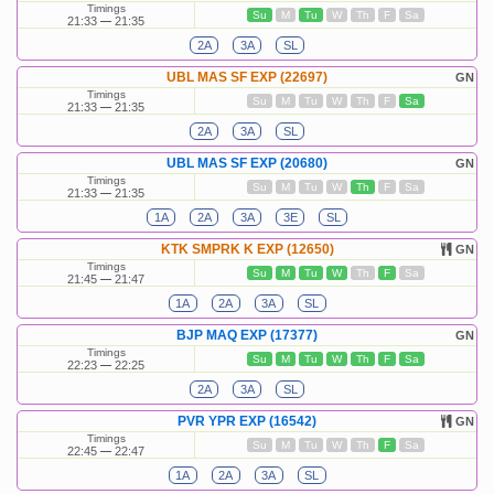
Timings
Su
M
Tu
W
Th
F
Sa
21:33
21:35
2A
3A
SL
UBL MAS SF EXP (22697)
GN
Timings
Su
M
Tu
W
Th
F
Sa
21:33
21:35
2A
3A
SL
UBL MAS SF EXP (20680)
GN
Timings
Su
M
Tu
W
Th
F
Sa
21:33
21:35
1A
2A
3A
3E
SL
KTK SMPRK K EXP (12650)
GN
Timings
Su
M
Tu
W
Th
F
Sa
21:45
21:47
1A
2A
3A
SL
BJP MAQ EXP (17377)
GN
Timings
Su
M
Tu
W
Th
F
Sa
22:23
22:25
2A
3A
SL
PVR YPR EXP (16542)
GN
Timings
Su
M
Tu
W
Th
F
Sa
22:45
22:47
1A
2A
3A
SL