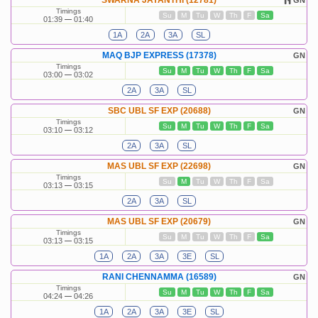
SWARNA JAYANTHI (12781)
GN
Timings
Su
M
Tu
W
Th
F
Sa
01:39
01:40
1A
2A
3A
SL
MAQ BJP EXPRESS (17378)
GN
Timings
Su
M
Tu
W
Th
F
Sa
03:00
03:02
2A
3A
SL
SBC UBL SF EXP (20688)
GN
Timings
Su
M
Tu
W
Th
F
Sa
03:10
03:12
2A
3A
SL
MAS UBL SF EXP (22698)
GN
Timings
Su
M
Tu
W
Th
F
Sa
03:13
03:15
2A
3A
SL
MAS UBL SF EXP (20679)
GN
Timings
Su
M
Tu
W
Th
F
Sa
03:13
03:15
1A
2A
3A
3E
SL
RANI CHENNAMMA (16589)
GN
Timings
Su
M
Tu
W
Th
F
Sa
04:24
04:26
1A
2A
3A
3E
SL