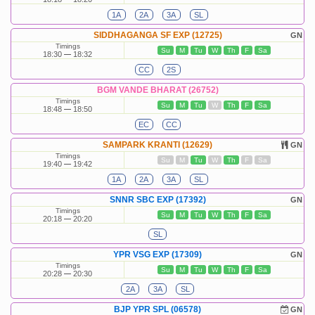
1A
2A
3A
SL
SIDDHAGANGA SF EXP (12725)
GN
Timings
Su
M
Tu
W
Th
F
Sa
18:30
18:32
CC
2S
BGM VANDE BHARAT (26752)
Timings
Su
M
Tu
W
Th
F
Sa
18:48
18:50
EC
CC
SAMPARK KRANTI (12629)
GN
Timings
Su
M
Tu
W
Th
F
Sa
19:40
19:42
1A
2A
3A
SL
SNNR SBC EXP (17392)
GN
Timings
Su
M
Tu
W
Th
F
Sa
20:18
20:20
SL
YPR VSG EXP (17309)
GN
Timings
Su
M
Tu
W
Th
F
Sa
20:28
20:30
2A
3A
SL
BJP YPR SPL (06578)
GN