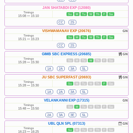
JAN SHATABDI EXP (12080)
Timings
Su
M
Tu
W
Th
F
Sa
15:08
15:10
CC
2S
VISHWAMANAV EXP (20676)
GN
Timings
Su
M
Tu
W
Th
F
Sa
15:21
15:23
CC
2S
GIMB SBC EXPRESS (20685)
GN
Timings
Su
M
Tu
W
Th
F
Sa
15:28
15:30
1A
2A
3A
SL
JU SBC SUPERFAST (20693)
GN
Timings
Su
M
Tu
W
Th
F
Sa
15:28
15:30
1A
2A
3A
SL
VELANKANNI EXP (17315)
GN
Timings
Su
M
Tu
W
Th
F
Sa
15:48
15:50
2A
3A
3E
SL
UBL QLN SPL (07313)
GN
Timings
Su
M
Tu
W
Th
F
Sa
16:23
16:25