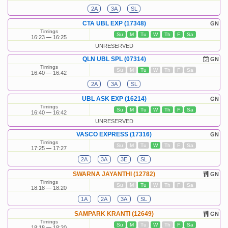
2A
3A
SL
CTA UBL EXP (17348)
GN
Timings
Su
M
Tu
W
Th
F
Sa
16:23
16:25
UNRESERVED
QLN UBL SPL (07314)
GN
Timings
Su
M
Tu
W
Th
F
Sa
16:40
16:42
2A
3A
SL
UBL ASK EXP (16214)
GN
Timings
Su
M
Tu
W
Th
F
Sa
16:40
16:42
UNRESERVED
VASCO EXPRESS (17316)
GN
Timings
Su
M
Tu
W
Th
F
Sa
17:25
17:27
2A
3A
3E
SL
SWARNA JAYANTHI (12782)
GN
Timings
Su
M
Tu
W
Th
F
Sa
18:18
18:20
1A
2A
3A
SL
SAMPARK KRANTI (12649)
GN
Timings
Su
M
Tu
W
Th
F
Sa
18:18
18:20