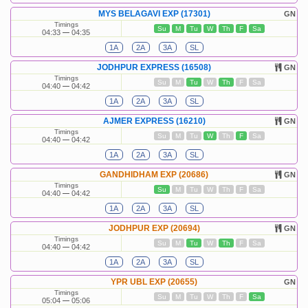
MYS BELAGAVI EXP (17301)
GN
Timings
Su
M
Tu
W
Th
F
Sa
04:33
04:35
1A
2A
3A
SL
JODHPUR EXPRESS (16508)
GN
Timings
Su
M
Tu
W
Th
F
Sa
04:40
04:42
1A
2A
3A
SL
AJMER EXPRESS (16210)
GN
Timings
Su
M
Tu
W
Th
F
Sa
04:40
04:42
1A
2A
3A
SL
GANDHIDHAM EXP (20686)
GN
Timings
Su
M
Tu
W
Th
F
Sa
04:40
04:42
1A
2A
3A
SL
JODHPUR EXP (20694)
GN
Timings
Su
M
Tu
W
Th
F
Sa
04:40
04:42
1A
2A
3A
SL
YPR UBL EXP (20655)
GN
Timings
Su
M
Tu
W
Th
F
Sa
05:04
05:06