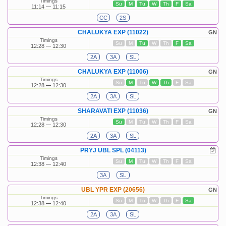
Timings
Su
M
Tu
W
Th
F
Sa
11:14
11:15
CC
2S
CHALUKYA EXP (11022)
GN
Timings
Su
M
Tu
W
Th
F
Sa
12:28
12:30
2A
3A
SL
CHALUKYA EXP (11006)
GN
Timings
Su
M
Tu
W
Th
F
Sa
12:28
12:30
2A
3A
SL
SHARAVATI EXP (11036)
GN
Timings
Su
M
Tu
W
Th
F
Sa
12:28
12:30
2A
3A
SL
PRYJ UBL SPL (04113)
Timings
Su
M
Tu
W
Th
F
Sa
12:38
12:40
3A
SL
UBL YPR EXP (20656)
GN
Timings
Su
M
Tu
W
Th
F
Sa
12:38
12:40
2A
3A
SL