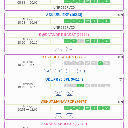
Su
M
Tu
W
Th
F
Sa
08:58
09:00
UNRESERVED
ASK UBL EXP (16213)
GN
Timings
Su
M
Tu
W
Th
F
Sa
10:03
10:05
UNRESERVED
DWR VANDE BHARAT (20661)
Timings
Su
M
Tu
W
Th
F
Sa
10:10
10:12
EC
CC
KCVL UBL SF EXP (12778)
GN
Timings
Su
M
Tu
W
Th
F
Sa
10:13
10:15
2A
3A
3E
SL
UBL PRYJ SPL (04114)
Timings
Su
M
Tu
W
Th
F
Sa
10:13
10:15
3A
SL
VISHWAMANAV EXP (20675)
GN
Timings
Su
M
Tu
W
Th
F
Sa
10:59
11:00
CC
2S
JANSHATABDI EXP (12079)