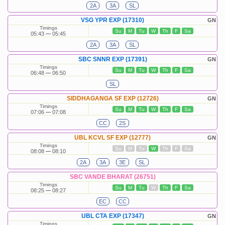
2A
3A
SL
VSG YPR EXP (17310)
GN
Timings
Su
M
Tu
W
Th
F
Sa
05:43
05:45
2A
3A
SL
SBC SNNR EXP (17391)
GN
Timings
Su
M
Tu
W
Th
F
Sa
06:48
06:50
SL
SIDDHAGANGA SF EXP (12726)
GN
Timings
Su
M
Tu
W
Th
F
Sa
07:06
07:08
CC
2S
UBL KCVL SF EXP (12777)
GN
Timings
Su
M
Tu
W
Th
F
Sa
08:08
08:10
2A
3A
3E
SL
SBC VANDE BHARAT (26751)
Timings
Su
M
Tu
W
Th
F
Sa
08:25
08:27
EC
CC
UBL CTA EXP (17347)
GN
Timings