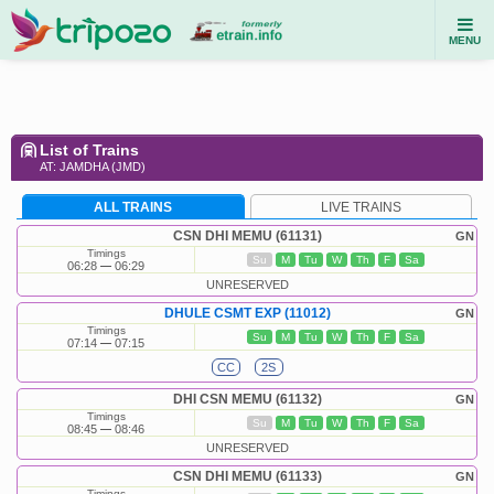
MENU
List of Trains
AT: JAMDHA (JMD)
ALL TRAINS
LIVE TRAINS
CSN DHI MEMU (61131)
GN
Timings
Su
M
Tu
W
Th
F
Sa
06:28
06:29
UNRESERVED
DHULE CSMT EXP (11012)
GN
Timings
Su
M
Tu
W
Th
F
Sa
07:14
07:15
CC
2S
DHI CSN MEMU (61132)
GN
Timings
Su
M
Tu
W
Th
F
Sa
08:45
08:46
UNRESERVED
CSN DHI MEMU (61133)
GN
Timings