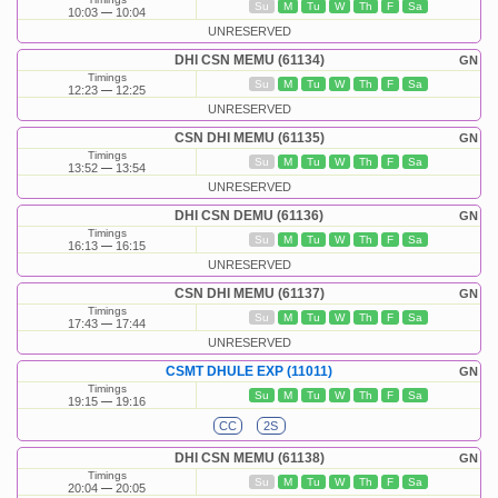
Su
M
Tu
W
Th
F
Sa
10:03
10:04
UNRESERVED
DHI CSN MEMU (61134)
GN
Timings
Su
M
Tu
W
Th
F
Sa
12:23
12:25
UNRESERVED
CSN DHI MEMU (61135)
GN
Timings
Su
M
Tu
W
Th
F
Sa
13:52
13:54
UNRESERVED
DHI CSN DEMU (61136)
GN
Timings
Su
M
Tu
W
Th
F
Sa
16:13
16:15
UNRESERVED
CSN DHI MEMU (61137)
GN
Timings
Su
M
Tu
W
Th
F
Sa
17:43
17:44
UNRESERVED
CSMT DHULE EXP (11011)
GN
Timings
Su
M
Tu
W
Th
F
Sa
19:15
19:16
CC
2S
DHI CSN MEMU (61138)
GN
Timings
Su
M
Tu
W
Th
F
Sa
20:04
20:05