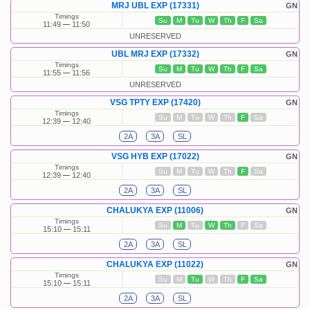
MRJ UBL EXP (17331)
GN
Timings
Su
M
Tu
W
Th
F
Sa
11:49
11:50
UNRESERVED
UBL MRJ EXP (17332)
GN
Timings
Su
M
Tu
W
Th
F
Sa
11:55
11:56
UNRESERVED
VSG TPTY EXP (17420)
GN
Timings
Su
M
Tu
W
Th
F
Sa
12:39
12:40
2A
3A
SL
VSG HYB EXP (17022)
GN
Timings
Su
M
Tu
W
Th
F
Sa
12:39
12:40
2A
3A
SL
CHALUKYA EXP (11006)
GN
Timings
Su
M
Tu
W
Th
F
Sa
15:10
15:11
2A
3A
SL
CHALUKYA EXP (11022)
GN
Timings
Su
M
Tu
W
Th
F
Sa
15:10
15:11
2A
3A
SL