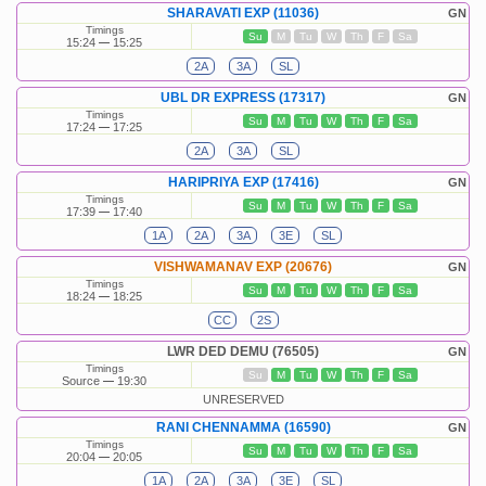
SHARAVATI EXP (11036)
GN
Timings
Su
M
Tu
W
Th
F
Sa
15:24
15:25
2A
3A
SL
UBL DR EXPRESS (17317)
GN
Timings
Su
M
Tu
W
Th
F
Sa
17:24
17:25
2A
3A
SL
HARIPRIYA EXP (17416)
GN
Timings
Su
M
Tu
W
Th
F
Sa
17:39
17:40
1A
2A
3A
3E
SL
VISHWAMANAV EXP (20676)
GN
Timings
Su
M
Tu
W
Th
F
Sa
18:24
18:25
CC
2S
LWR DED DEMU (76505)
GN
Timings
Su
M
Tu
W
Th
F
Sa
Source
19:30
UNRESERVED
RANI CHENNAMMA (16590)
GN
Timings
Su
M
Tu
W
Th
F
Sa
20:04
20:05
1A
2A
3A
3E
SL