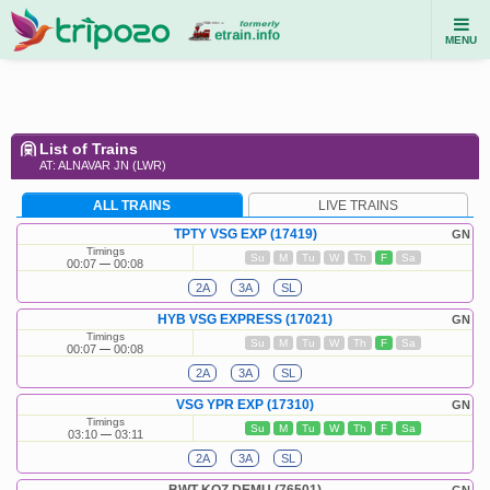
MENU
List of Trains
AT: ALNAVAR JN (LWR)
ALL TRAINS
LIVE TRAINS
TPTY VSG EXP (17419)
GN
Timings
Su
M
Tu
W
Th
F
Sa
00:07
00:08
2A
3A
SL
HYB VSG EXPRESS (17021)
GN
Timings
Su
M
Tu
W
Th
F
Sa
00:07
00:08
2A
3A
SL
VSG YPR EXP (17310)
GN
Timings
Su
M
Tu
W
Th
F
Sa
03:10
03:11
2A
3A
SL