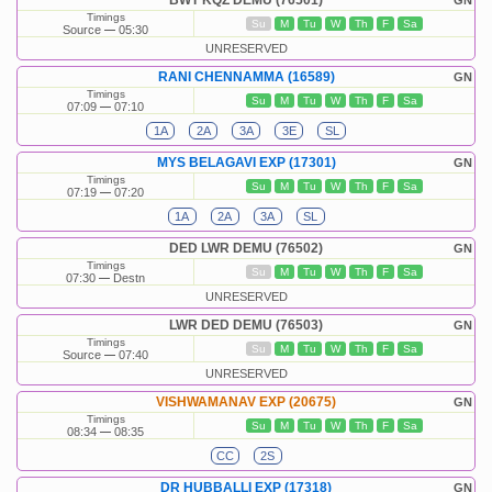
BWT KQZ DEMU (76501)
GN
Timings
Su
M
Tu
W
Th
F
Sa
Source
05:30
UNRESERVED
RANI CHENNAMMA (16589)
GN
Timings
Su
M
Tu
W
Th
F
Sa
07:09
07:10
1A
2A
3A
3E
SL
MYS BELAGAVI EXP (17301)
GN
Timings
Su
M
Tu
W
Th
F
Sa
07:19
07:20
1A
2A
3A
SL
DED LWR DEMU (76502)
GN
Timings
Su
M
Tu
W
Th
F
Sa
07:30
Destn
UNRESERVED
LWR DED DEMU (76503)
GN
Timings
Su
M
Tu
W
Th
F
Sa
Source
07:40
UNRESERVED
VISHWAMANAV EXP (20675)
GN
Timings
Su
M
Tu
W
Th
F
Sa
08:34
08:35
CC
2S
DR HUBBALLI EXP (17318)
GN