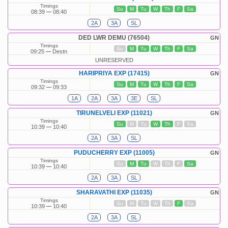
Timings
Su
M
Tu
W
Th
F
Sa
08:39
08:40
2A
3A
SL
DED LWR DEMU (76504)
GN
Timings
Su
M
Tu
W
Th
F
Sa
09:25
Destn
UNRESERVED
HARIPRIYA EXP (17415)
GN
Timings
Su
M
Tu
W
Th
F
Sa
09:32
09:33
1A
2A
3A
3E
SL
TIRUNELVELI EXP (11021)
GN
Timings
Su
M
Tu
W
Th
F
Sa
10:39
10:40
2A
3A
SL
PUDUCHERRY EXP (11005)
GN
Timings
Su
M
Tu
W
Th
F
Sa
10:39
10:40
2A
3A
SL
SHARAVATHI EXP (11035)
GN
Timings
Su
M
Tu
W
Th
F
Sa
10:39
10:40
2A
3A
SL