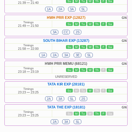
Su
M
Tu
W
Th
F
Sa
21:39
21:40
1A
2A
3A
SL
HWH PRR EXP (12827)
GN
Timings
Su
M
Tu
W
Th
F
Sa
21:49
21:50
3A
CC
2S
SOUTH BIHAR EXP (13287)
GN
Timings
Su
M
Tu
W
Th
F
Sa
21:58
22:00
1A
2A
3A
3E
SL
HWH PRR MEMU (68121)
GN
Timings
Su
M
Tu
W
Th
F
Sa
23:18
23:19
UNRESERVED
TATA KIR EXP (28181)
Timings
Su
M
Tu
W
Th
F
Sa
23:23
23:25
2A
3A
SL
2S
TATA THE EXP (18181)
GN
Timings
Su
M
Tu
W
Th
F
Sa
23:23
23:25
2A
3A
SL