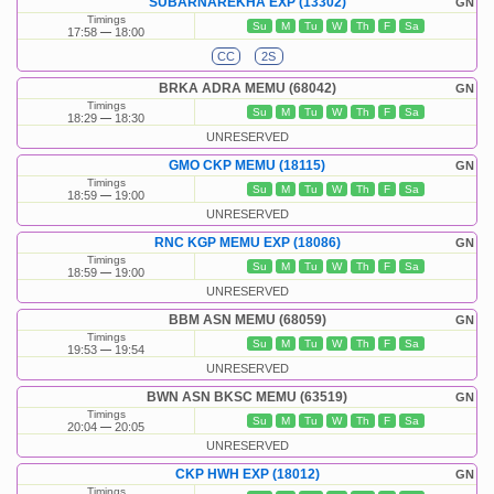
SUBARNAREKHA EXP (13302)
GN
Timings
Su
M
Tu
W
Th
F
Sa
17:58
18:00
CC
2S
BRKA ADRA MEMU (68042)
GN
Timings
Su
M
Tu
W
Th
F
Sa
18:29
18:30
UNRESERVED
GMO CKP MEMU (18115)
GN
Timings
Su
M
Tu
W
Th
F
Sa
18:59
19:00
UNRESERVED
RNC KGP MEMU EXP (18086)
GN
Timings
Su
M
Tu
W
Th
F
Sa
18:59
19:00
UNRESERVED
BBM ASN MEMU (68059)
GN
Timings
Su
M
Tu
W
Th
F
Sa
19:53
19:54
UNRESERVED
BWN ASN BKSC MEMU (63519)
GN
Timings
Su
M
Tu
W
Th
F
Sa
20:04
20:05
UNRESERVED
CKP HWH EXP (18012)
GN
Timings