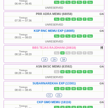
Timings
Su
M
Tu
W
Th
F
Sa
06:44
06:45
UNRESERVED
PRR ADRA MEMU (68058)
GN
Timings
Su
M
Tu
W
Th
F
Sa
07:35
07:36
UNRESERVED
KGP RNC MEMU EXP (18085)
GN
Timings
Su
M
Tu
W
Th
F
Sa
08:01
08:03
UNRESERVED
BBS TEJAS RAJDHANI (20818)
Timings
Su
M
Tu
W
Th
F
Sa
08:18
08:20
1A
2A
3A
ASN BKSC MEMU (63592)
GN
Timings
Su
M
Tu
W
Th
F
Sa
08:28
08:30
UNRESERVED
SUBARNAREKHA EXP (13301)
GN
Timings
Su
M
Tu
W
Th
F
Sa
08:43
08:45
CC
2S
CKP GMO MEMU (18116)
GN
Timings
Su
M
Tu
W
Th
F
Sa