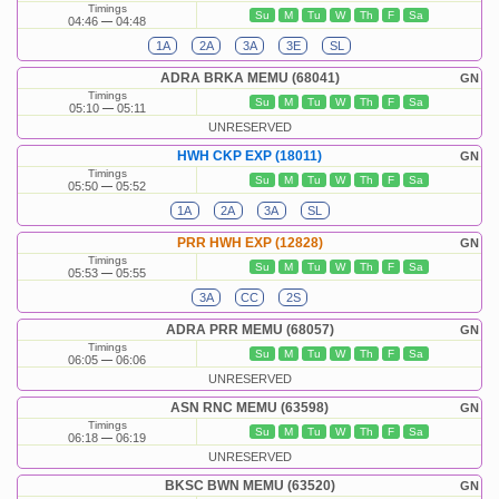
Timings
Su
M
Tu
W
Th
F
Sa
04:46
04:48
1A
2A
3A
3E
SL
ADRA BRKA MEMU (68041)
GN
Timings
Su
M
Tu
W
Th
F
Sa
05:10
05:11
UNRESERVED
HWH CKP EXP (18011)
GN
Timings
Su
M
Tu
W
Th
F
Sa
05:50
05:52
1A
2A
3A
SL
PRR HWH EXP (12828)
GN
Timings
Su
M
Tu
W
Th
F
Sa
05:53
05:55
3A
CC
2S
ADRA PRR MEMU (68057)
GN
Timings
Su
M
Tu
W
Th
F
Sa
06:05
06:06
UNRESERVED
ASN RNC MEMU (63598)
GN
Timings
Su
M
Tu
W
Th
F
Sa
06:18
06:19
UNRESERVED
BKSC BWN MEMU (63520)
GN