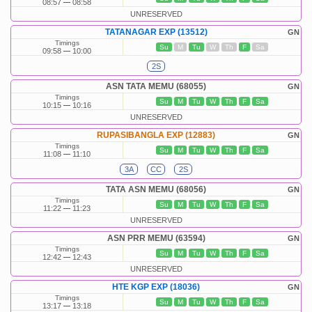
08:57
08:58
UNRESERVED
TATANAGAR EXP (13512)
GN
Timings
Su
M
Tu
W
Th
F
Sa
09:58
10:00
2S
ASN TATA MEMU (68055)
GN
Timings
Su
M
Tu
W
Th
F
Sa
10:15
10:16
UNRESERVED
RUPASIBANGLA EXP (12883)
GN
Timings
Su
M
Tu
W
Th
F
Sa
11:08
11:10
3A
CC
2S
TATA ASN MEMU (68056)
GN
Timings
Su
M
Tu
W
Th
F
Sa
11:22
11:23
UNRESERVED
ASN PRR MEMU (63594)
GN
Timings
Su
M
Tu
W
Th
F
Sa
12:42
12:43
UNRESERVED
HTE KGP EXP (18036)
GN
Timings
Su
M
Tu
W
Th
F
Sa
13:17
13:18