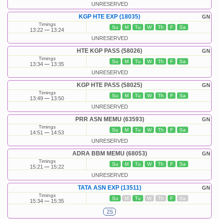
UNRESERVED
KGP HTE EXP (18035)
GN
Timings
Su
M
Tu
W
Th
F
Sa
13:22
13:24
UNRESERVED
HTE KGP PASS (58026)
GN
Timings
Su
M
Tu
W
Th
F
Sa
13:34
13:35
UNRESERVED
KGP HTE PASS (58025)
GN
Timings
Su
M
Tu
W
Th
F
Sa
13:49
13:50
UNRESERVED
PRR ASN MEMU (63593)
GN
Timings
Su
M
Tu
W
Th
F
Sa
14:51
14:53
UNRESERVED
ADRA BBM MEMU (68053)
GN
Timings
Su
M
Tu
W
Th
F
Sa
15:21
15:22
UNRESERVED
TATA ASN EXP (13511)
GN
Timings
Su
M
Tu
W
Th
F
Sa
15:34
15:35
2S