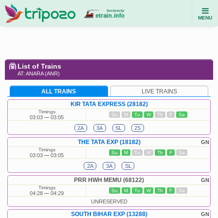
MENU
List of Trains
AT: ANARA (ANR)
ALL TRAINS
LIVE TRAINS
KIR TATA EXPRESS (28182)
Timings
Su
M
Tu
W
Th
F
Sa
03:03
03:05
2A
3A
SL
2S
THE TATA EXP (18182)
GN
Timings
Su
M
Tu
W
Th
F
Sa
03:03
03:05
2A
3A
SL
PRR HWH MEMU (68122)
GN
Timings
Su
M
Tu
W
Th
F
Sa
04:28
04:29
UNRESERVED
SOUTH BIHAR EXP (13288)
GN