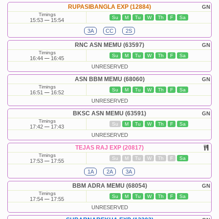
RUPASIBANGLA EXP (12884)
GN
Timings
Su
M
Tu
W
Th
F
Sa
15:53
15:54
3A
CC
2S
RNC ASN MEMU (63597)
GN
Timings
Su
M
Tu
W
Th
F
Sa
16:44
16:45
UNRESERVED
ASN BBM MEMU (68060)
GN
Timings
Su
M
Tu
W
Th
F
Sa
16:51
16:52
UNRESERVED
BKSC ASN MEMU (63591)
GN
Timings
Su
M
Tu
W
Th
F
Sa
17:42
17:43
UNRESERVED
TEJAS RAJ EXP (20817)
Timings
Su
M
Tu
W
Th
F
Sa
17:53
17:55
1A
2A
3A
BBM ADRA MEMU (68054)
GN
Timings
Su
M
Tu
W
Th
F
Sa
17:54
17:55
UNRESERVED