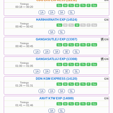
CDG LKO EXPRESS (12232)
GN
Timings
Su
M
Tu
W
Th
F
Sa
00:18
00:20
1A
2A
3A
SL
HARIHARNATH EXP (14524)
GN
Timings
Su
M
Tu
W
Th
F
Sa
00:40
00:42
3A
SL
GANGASUTLEJ EXP (13307)
GN
Timings
Su
M
Tu
W
Th
F
Sa
00:40
00:45
1A
2A
3A
3E
SL
GANGASATLUJ EXP (13308)
GN
Timings
Su
M
Tu
W
Th
F
Sa
01:00
01:05
1A
2A
3A
3E
SL
DDN KGM EXPRESS (14120)
GN
Timings
Su
M
Tu
W
Th
F
Sa
01:26
01:31
1A
2A
3A
SL
ANVT KTW EXP (14089)
GN
Timings
Su
M
Tu
W
Th
F
Sa
01:41
01:46
3A
SL