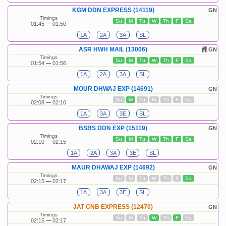
KGM DDN EXPRESS (14119)
GN
Timings
Su
M
Tu
W
Th
F
Sa
01:45
01:50
1A
2A
3A
SL
ASR HWH MAIL (13006)
GN
Timings
Su
M
Tu
W
Th
F
Sa
01:54
01:56
1A
2A
3A
SL
MOUR DHWAJ EXP (14691)
GN
Timings
Su
M
Tu
W
Th
F
Sa
02:08
02:10
1A
3A
3E
SL
BSBS DDN EXP (15119)
GN
Timings
Su
M
Tu
W
Th
F
Sa
02:10
02:15
1A
2A
3A
3E
SL
MAUR DHAWAJ EXP (14692)
GN
Timings
Su
M
Tu
W
Th
F
Sa
02:15
02:17
1A
3A
3E
SL
JAT CNB EXPRESS (12470)
GN
Timings
Su
M
Tu
W
Th
F
Sa
02:15
02:17