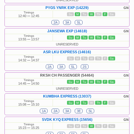
UNRESERVED
PYGS YNRK EXP (14229)
GN
Timings
Su
M
Tu
W
Th
F
Sa
12:40
12:45
2A
3A
SL
JANSEWA EXP (14618)
GN
Timings
Su
M
Tu
W
Th
F
Sa
13:55
13:57
UNRESERVED
ASR LKU EXPRESS (14616)
Timings
Su
M
Tu
W
Th
F
Sa
14:32
14:37
2A
3A
SL
2S
RKSH CH PASSENGER (54464)
GN
Timings
Su
M
Tu
W
Th
F
Sa
14:45
14:50
UNRESERVED
KUMBHA EXPRESS (13037)
GN
Timings
Su
M
Tu
W
Th
F
Sa
15:08
15:10
1A
2A
3A
3E
SL
SVDK KYQ EXPRESS (15656)
GN
Timings
Su
M
Tu
W
Th
F
Sa
15:23
15:25