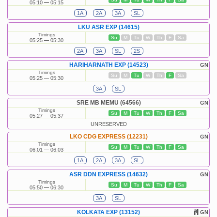
05:10
05:15
1A
2A
3A
SL
LKU ASR EXP (14615)
Timings
Su
M
Tu
W
Th
F
Sa
05:25
05:30
2A
3A
SL
2S
HARIHARNATH EXP (14523)
GN
Timings
Su
M
Tu
W
Th
F
Sa
05:25
05:30
3A
SL
SRE MB MEMU (64566)
GN
Timings
Su
M
Tu
W
Th
F
Sa
05:27
05:37
UNRESERVED
LKO CDG EXPRESS (12231)
GN
Timings
Su
M
Tu
W
Th
F
Sa
06:01
06:03
1A
2A
3A
SL
ASR DDN EXPRESS (14632)
GN
Timings
Su
M
Tu
W
Th
F
Sa
05:50
06:30
3A
SL
KOLKATA EXP (13152)
GN