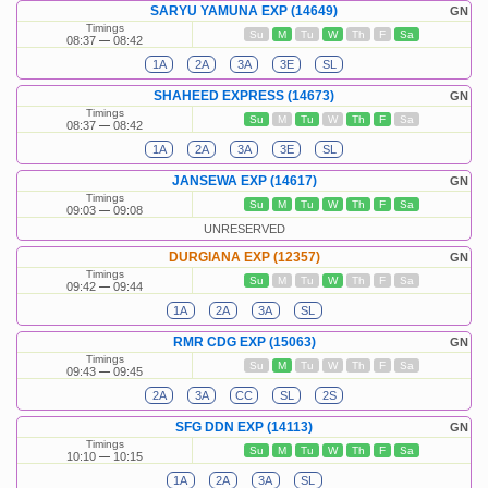
SARYU YAMUNA EXP (14649)
GN
Timings
Su
M
Tu
W
Th
F
Sa
08:37
08:42
1A
2A
3A
3E
SL
SHAHEED EXPRESS (14673)
GN
Timings
Su
M
Tu
W
Th
F
Sa
08:37
08:42
1A
2A
3A
3E
SL
JANSEWA EXP (14617)
GN
Timings
Su
M
Tu
W
Th
F
Sa
09:03
09:08
UNRESERVED
DURGIANA EXP (12357)
GN
Timings
Su
M
Tu
W
Th
F
Sa
09:42
09:44
1A
2A
3A
SL
RMR CDG EXP (15063)
GN
Timings
Su
M
Tu
W
Th
F
Sa
09:43
09:45
2A
3A
CC
SL
2S
SFG DDN EXP (14113)
GN
Timings
Su
M
Tu
W
Th
F
Sa
10:10
10:15
1A
2A
3A
SL