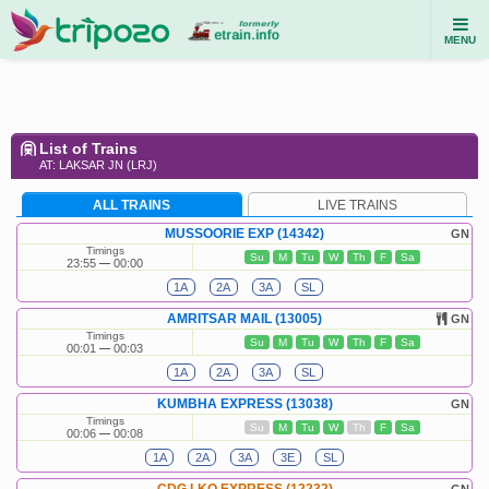
MENU
List of Trains
AT: LAKSAR JN (LRJ)
ALL TRAINS
LIVE TRAINS
MUSSOORIE EXP (14342)
GN
Timings
Su
M
Tu
W
Th
F
Sa
23:55
00:00
1A
2A
3A
SL
AMRITSAR MAIL (13005)
GN
Timings
Su
M
Tu
W
Th
F
Sa
00:01
00:03
1A
2A
3A
SL
KUMBHA EXPRESS (13038)
GN
Timings
Su
M
Tu
W
Th
F
Sa
00:06
00:08
1A
2A
3A
3E
SL