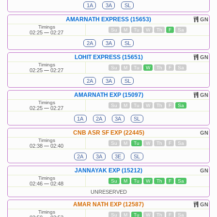
1A
3A
SL
AMARNATH EXPRESS (15653)
GN
Timings
Su
M
Tu
W
Th
F
Sa
02:25
02:27
2A
3A
SL
LOHIT EXPRESS (15651)
GN
Timings
Su
M
Tu
W
Th
F
Sa
02:25
02:27
2A
3A
SL
AMARNATH EXP (15097)
GN
Timings
Su
M
Tu
W
Th
F
Sa
02:25
02:27
1A
2A
3A
SL
CNB ASR SF EXP (22445)
GN
Timings
Su
M
Tu
W
Th
F
Sa
02:38
02:40
2A
3A
3E
SL
JANNAYAK EXP (15212)
GN
Timings
Su
M
Tu
W
Th
F
Sa
02:46
02:48
UNRESERVED
AMAR NATH EXP (12587)
GN
Timings
Su
M
Tu
W
Th
F
Sa