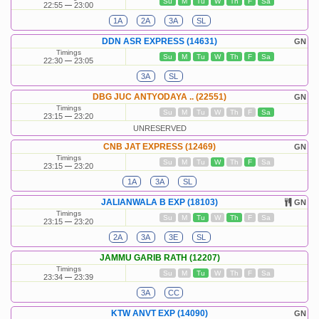
Su
M
Tu
W
Th
F
Sa
22:55
23:00
1A
2A
3A
SL
DDN ASR EXPRESS (14631)
GN
Timings
Su
M
Tu
W
Th
F
Sa
22:30
23:05
3A
SL
DBG JUC ANTYODAYA .. (22551)
GN
Timings
Su
M
Tu
W
Th
F
Sa
23:15
23:20
UNRESERVED
CNB JAT EXPRESS (12469)
GN
Timings
Su
M
Tu
W
Th
F
Sa
23:15
23:20
1A
3A
SL
JALIANWALA B EXP (18103)
GN
Timings
Su
M
Tu
W
Th
F
Sa
23:15
23:20
2A
3A
3E
SL
JAMMU GARIB RATH (12207)
Timings
Su
M
Tu
W
Th
F
Sa
23:34
23:39
3A
CC
KTW ANVT EXP (14090)
GN