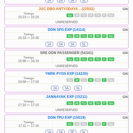
1A
2A
3A
SL
JUC DBG ANTYODAYA .. (22552)
GN
Timings
Su
M
Tu
W
Th
F
Sa
15:23
15:25
UNRESERVED
DDN SFG EXP (14114)
GN
Timings
Su
M
Tu
W
Th
F
Sa
15:33
15:35
1A
2A
3A
SL
SRE DDN PASSENGER (54341)
GN
Timings
Su
M
Tu
W
Th
F
Sa
15:58
16:33
UNRESERVED
YNRK PYGS EXP (14230)
GN
Timings
Su
M
Tu
W
Th
F
Sa
16:58
17:03
2A
3A
SL
JANNAYAK EXP (15211)
GN
Timings
Su
M
Tu
W
Th
F
Sa
17:10
17:15
UNRESERVED
DDN TPU EXP (15019)
GN
Timings
Su
M
Tu
W
Th
F
Sa
17:11
17:16
1A
2A
3E
SL