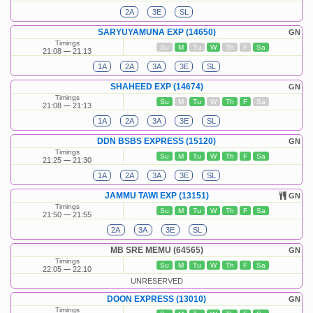
2A
3E
SL
SARYUYAMUNA EXP (14650)
GN
Timings
Su
M
Tu
W
Th
F
Sa
21:08
21:13
1A
2A
3A
3E
SL
SHAHEED EXP (14674)
GN
Timings
Su
M
Tu
W
Th
F
Sa
21:08
21:13
1A
2A
3A
3E
SL
DDN BSBS EXPRESS (15120)
GN
Timings
Su
M
Tu
W
Th
F
Sa
21:25
21:30
1A
2A
3A
3E
SL
JAMMU TAWI EXP (13151)
GN
Timings
Su
M
Tu
W
Th
F
Sa
21:50
21:55
2A
3A
3E
SL
MB SRE MEMU (64565)
GN
Timings
Su
M
Tu
W
Th
F
Sa
22:05
22:10
UNRESERVED
DOON EXPRESS (13010)
GN
Timings