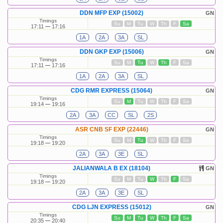
DDN MFP EXP (15002)
GN
Timings
Su
M
Tu
W
Th
F
Sa
17:11
17:16
1A
2A
3A
SL
DDN GKP EXP (15006)
GN
Timings
Su
M
Tu
W
Th
F
Sa
17:11
17:16
1A
2A
3A
SL
CDG RMR EXPRESS (15064)
GN
Timings
Su
M
Tu
W
Th
F
Sa
19:14
19:16
2A
3A
CC
SL
2S
ASR CNB SF EXP (22446)
GN
Timings
Su
M
Tu
W
Th
F
Sa
19:18
19:20
2A
3A
3E
SL
JALIANWALA B EX (18104)
GN
Timings
Su
M
Tu
W
Th
F
Sa
19:18
19:20
2A
3A
3E
SL
CDG LJN EXPRESS (15012)
GN
Timings
Su
M
Tu
W
Th
F
Sa
20:35
20:40