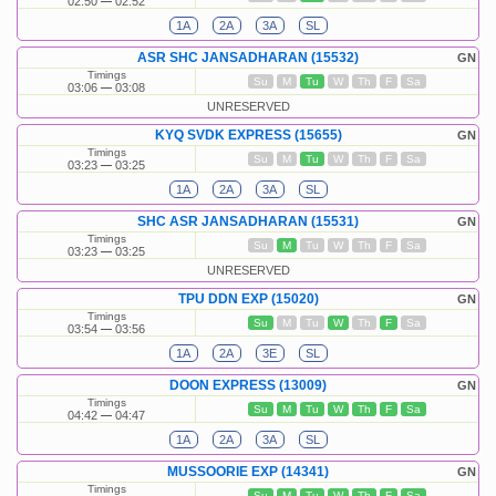
02:50
02:52
1A
2A
3A
SL
ASR SHC JANSADHARAN (15532)
GN
Timings
Su
M
Tu
W
Th
F
Sa
03:06
03:08
UNRESERVED
KYQ SVDK EXPRESS (15655)
GN
Timings
Su
M
Tu
W
Th
F
Sa
03:23
03:25
1A
2A
3A
SL
SHC ASR JANSADHARAN (15531)
GN
Timings
Su
M
Tu
W
Th
F
Sa
03:23
03:25
UNRESERVED
TPU DDN EXP (15020)
GN
Timings
Su
M
Tu
W
Th
F
Sa
03:54
03:56
1A
2A
3E
SL
DOON EXPRESS (13009)
GN
Timings
Su
M
Tu
W
Th
F
Sa
04:42
04:47
1A
2A
3A
SL
MUSSOORIE EXP (14341)
GN
Timings
Su
M
Tu
W
Th
F
Sa