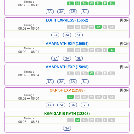
Timings
Su
M
Tu
W
Th
F
Sa
06:38
06:43
2A
3A
3E
SL
LOHIT EXPRESS (15652)
GN
Timings
Su
M
Tu
W
Th
F
Sa
08:02
08:04
2A
3A
SL
AMARNATH EXP (15654)
GN
Timings
Su
M
Tu
W
Th
F
Sa
08:02
08:04
2A
3A
SL
AMARNATH EXP (15098)
GN
Timings
Su
M
Tu
W
Th
F
Sa
08:02
08:04
1A
2A
3A
SL
GKP SF EXP (12588)
GN
Timings
Su
M
Tu
W
Th
F
Sa
08:02
08:04
1A
2A
3A
SL
KGM GARIB RATH (12208)
Timings
Su
M
Tu
W
Th
F
Sa
08:26
08:31
3A