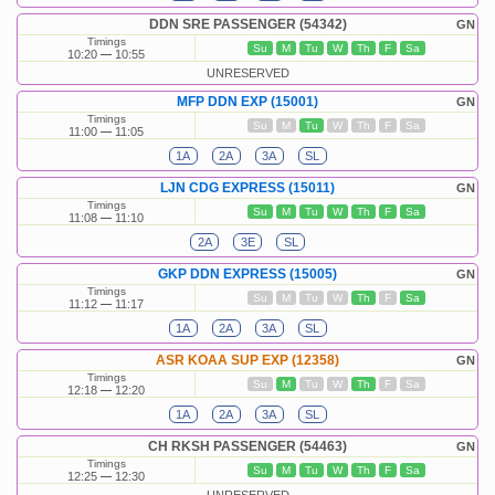
DDN SRE PASSENGER (54342)
GN
Timings
Su
M
Tu
W
Th
F
Sa
10:20
10:55
UNRESERVED
MFP DDN EXP (15001)
GN
Timings
Su
M
Tu
W
Th
F
Sa
11:00
11:05
1A
2A
3A
SL
LJN CDG EXPRESS (15011)
GN
Timings
Su
M
Tu
W
Th
F
Sa
11:08
11:10
2A
3E
SL
GKP DDN EXPRESS (15005)
GN
Timings
Su
M
Tu
W
Th
F
Sa
11:12
11:17
1A
2A
3A
SL
ASR KOAA SUP EXP (12358)
GN
Timings
Su
M
Tu
W
Th
F
Sa
12:18
12:20
1A
2A
3A
SL
CH RKSH PASSENGER (54463)
GN
Timings
Su
M
Tu
W
Th
F
Sa
12:25
12:30