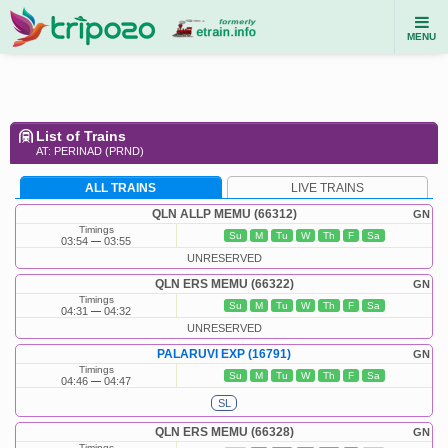
MENU
List of Trains
AT: PERINAD (PRND)
ALL TRAINS
LIVE TRAINS
QLN ALLP MEMU (66312)
GN
Timings
Su
M
Tu
W
Th
F
Sa
03:54
03:55
UNRESERVED
QLN ERS MEMU (66322)
GN
Timings
Su
M
Tu
W
Th
F
Sa
04:31
04:32
UNRESERVED
PALARUVI EXP (16791)
GN
Timings
Su
M
Tu
W
Th
F
Sa
04:46
04:47
SL
QLN ERS MEMU (66328)
GN
Timings