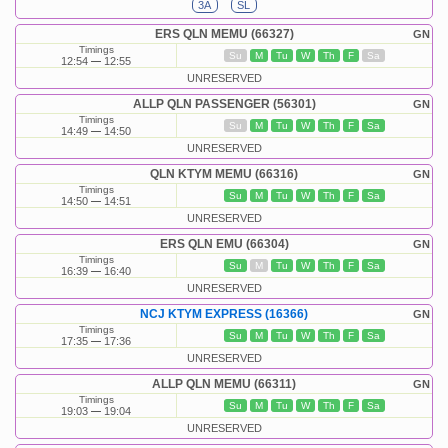
3A
SL
ERS QLN MEMU (66327)
GN
Timings
Su
M
Tu
W
Th
F
Sa
12:54
12:55
UNRESERVED
ALLP QLN PASSENGER (56301)
GN
Timings
Su
M
Tu
W
Th
F
Sa
14:49
14:50
UNRESERVED
QLN KTYM MEMU (66316)
GN
Timings
Su
M
Tu
W
Th
F
Sa
14:50
14:51
UNRESERVED
ERS QLN EMU (66304)
GN
Timings
Su
M
Tu
W
Th
F
Sa
16:39
16:40
UNRESERVED
NCJ KTYM EXPRESS (16366)
GN
Timings
Su
M
Tu
W
Th
F
Sa
17:35
17:36
UNRESERVED
ALLP QLN MEMU (66311)
GN
Timings
Su
M
Tu
W
Th
F
Sa
19:03
19:04
UNRESERVED