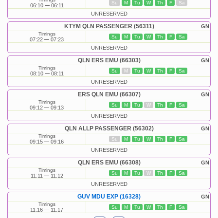
Su
M
Tu
W
Th
F
Sa
06:10
06:11
UNRESERVED
KTYM QLN PASSENGER (56311)
GN
Timings
Su
M
Tu
W
Th
F
Sa
07:22
07:23
UNRESERVED
QLN ERS EMU (66303)
GN
Timings
Su
M
Tu
W
Th
F
Sa
08:10
08:11
UNRESERVED
ERS QLN EMU (66307)
GN
Timings
Su
M
Tu
W
Th
F
Sa
09:12
09:13
UNRESERVED
QLN ALLP PASSENGER (56302)
GN
Timings
Su
M
Tu
W
Th
F
Sa
09:15
09:16
UNRESERVED
QLN ERS EMU (66308)
GN
Timings
Su
M
Tu
W
Th
F
Sa
11:11
11:12
UNRESERVED
GUV MDU EXP (16328)
GN
Timings
Su
M
Tu
W
Th
F
Sa
11:16
11:17