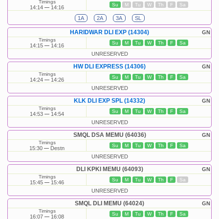
Timings
Su
M
Tu
W
Th
F
Sa
14:14
14:16
1A
2A
3A
SL
HARIDWAR DLI EXP (14304)
GN
Timings
Su
M
Tu
W
Th
F
Sa
14:15
14:16
UNRESERVED
HW DLI EXPRESS (14306)
GN
Timings
Su
M
Tu
W
Th
F
Sa
14:24
14:26
UNRESERVED
KLK DLI EXP SPL (14332)
GN
Timings
Su
M
Tu
W
Th
F
Sa
14:53
14:54
UNRESERVED
SMQL DSA MEMU (64036)
GN
Timings
Su
M
Tu
W
Th
F
Sa
15:30
Destn
UNRESERVED
DLI KPKI MEMU (64093)
GN
Timings
Su
M
Tu
W
Th
F
Sa
15:45
15:46
UNRESERVED
SMQL DLI MEMU (64024)
GN
Timings
Su
M
Tu
W
Th
F
Sa
16:07
16:08