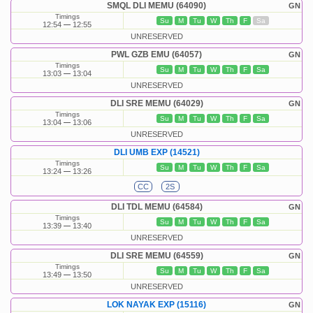
SMQL DLI MEMU (64090)
GN
Timings
Su
M
Tu
W
Th
F
Sa
12:54
12:55
UNRESERVED
PWL GZB EMU (64057)
GN
Timings
Su
M
Tu
W
Th
F
Sa
13:03
13:04
UNRESERVED
DLI SRE MEMU (64029)
GN
Timings
Su
M
Tu
W
Th
F
Sa
13:04
13:06
UNRESERVED
DLI UMB EXP (14521)
Timings
Su
M
Tu
W
Th
F
Sa
13:24
13:26
CC
2S
DLI TDL MEMU (64584)
GN
Timings
Su
M
Tu
W
Th
F
Sa
13:39
13:40
UNRESERVED
DLI SRE MEMU (64559)
GN
Timings
Su
M
Tu
W
Th
F
Sa
13:49
13:50
UNRESERVED
LOK NAYAK EXP (15116)
GN