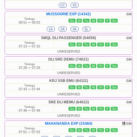
CC
2S
MUSSOORIE EXP (14342)
GN
Timings
Su
M
Tu
W
Th
F
Sa
06:51
06:53
1A
2A
3A
SL
SMQL DLI PASSENGER (54058)
GN
Timings
Su
M
Tu
W
Th
F
Sa
07:13
07:15
UNRESERVED
DLI SRE DEMU (74021)
GN
Timings
Su
M
Tu
W
Th
F
Sa
07:28
07:29
UNRESERVED
KRJ SSB EMU (64111)
GN
Timings
Su
M
Tu
W
Th
F
Sa
07:43
07:44
UNRESERVED
SRE DLI MEMU (64022)
GN
Timings
Su
M
Tu
W
Th
F
Sa
07:48
07:49
UNRESERVED
MAHANANDA EXP (15484)
GN
Timings
Su
M
Tu
W
Th
F
Sa
07:51
07:53