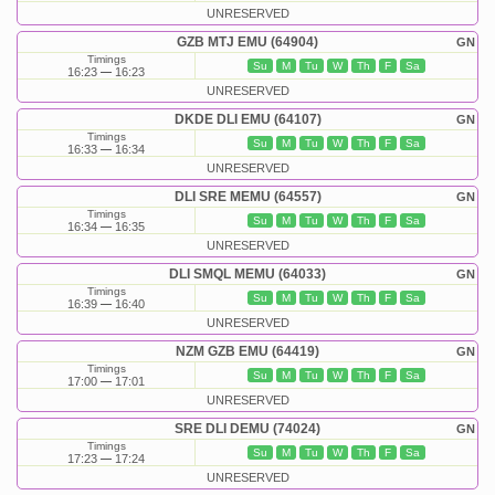
UNRESERVED
GZB MTJ EMU (64904)
GN
Timings
Su
M
Tu
W
Th
F
Sa
16:23
16:23
UNRESERVED
DKDE DLI EMU (64107)
GN
Timings
Su
M
Tu
W
Th
F
Sa
16:33
16:34
UNRESERVED
DLI SRE MEMU (64557)
GN
Timings
Su
M
Tu
W
Th
F
Sa
16:34
16:35
UNRESERVED
DLI SMQL MEMU (64033)
GN
Timings
Su
M
Tu
W
Th
F
Sa
16:39
16:40
UNRESERVED
NZM GZB EMU (64419)
GN
Timings
Su
M
Tu
W
Th
F
Sa
17:00
17:01
UNRESERVED
SRE DLI DEMU (74024)
GN
Timings
Su
M
Tu
W
Th
F
Sa
17:23
17:24
UNRESERVED