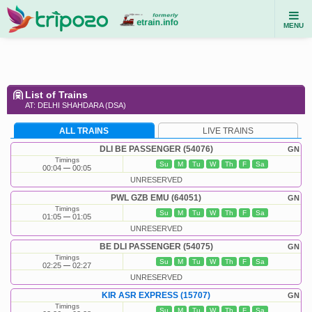
MENU
List of Trains
AT: DELHI SHAHDARA (DSA)
ALL TRAINS
LIVE TRAINS
DLI BE PASSENGER (54076)
GN
Timings
Su
M
Tu
W
Th
F
Sa
00:04
00:05
UNRESERVED
PWL GZB EMU (64051)
GN
Timings
Su
M
Tu
W
Th
F
Sa
01:05
01:05
UNRESERVED
BE DLI PASSENGER (54075)
GN
Timings
Su
M
Tu
W
Th
F
Sa
02:25
02:27
UNRESERVED
KIR ASR EXPRESS (15707)
GN
Timings
Su
M
Tu
W
Th
F
Sa