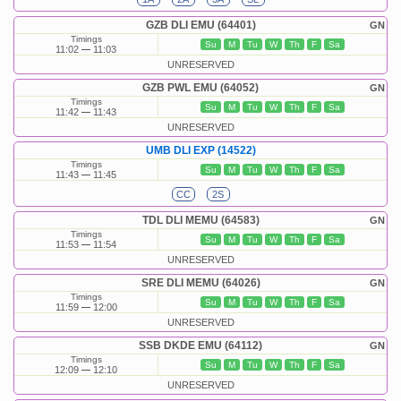
GZB DLI EMU (64401)
GN
Timings
Su
M
Tu
W
Th
F
Sa
11:02
11:03
UNRESERVED
GZB PWL EMU (64052)
GN
Timings
Su
M
Tu
W
Th
F
Sa
11:42
11:43
UNRESERVED
UMB DLI EXP (14522)
Timings
Su
M
Tu
W
Th
F
Sa
11:43
11:45
CC
2S
TDL DLI MEMU (64583)
GN
Timings
Su
M
Tu
W
Th
F
Sa
11:53
11:54
UNRESERVED
SRE DLI MEMU (64026)
GN
Timings
Su
M
Tu
W
Th
F
Sa
11:59
12:00
UNRESERVED
SSB DKDE EMU (64112)
GN
Timings
Su
M
Tu
W
Th
F
Sa
12:09
12:10
UNRESERVED