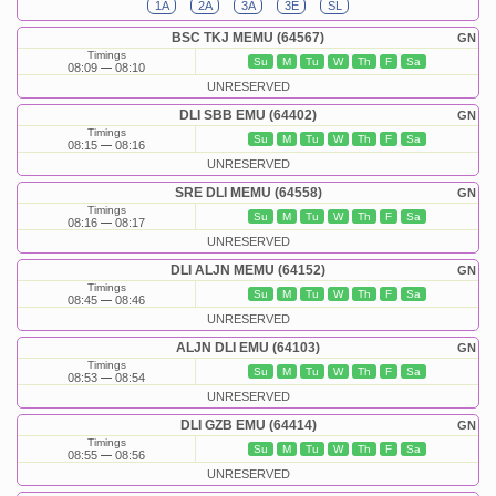
1A
2A
3A
3E
SL
BSC TKJ MEMU (64567)
GN
Timings
Su
M
Tu
W
Th
F
Sa
08:09
08:10
UNRESERVED
DLI SBB EMU (64402)
GN
Timings
Su
M
Tu
W
Th
F
Sa
08:15
08:16
UNRESERVED
SRE DLI MEMU (64558)
GN
Timings
Su
M
Tu
W
Th
F
Sa
08:16
08:17
UNRESERVED
DLI ALJN MEMU (64152)
GN
Timings
Su
M
Tu
W
Th
F
Sa
08:45
08:46
UNRESERVED
ALJN DLI EMU (64103)
GN
Timings
Su
M
Tu
W
Th
F
Sa
08:53
08:54
UNRESERVED
DLI GZB EMU (64414)
GN
Timings
Su
M
Tu
W
Th
F
Sa
08:55
08:56
UNRESERVED