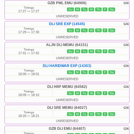
GZB PWL EMU (64906)
GN
Timings
Su
M
Tu
W
Th
F
Sa
17:27
17:27
UNRESERVED
DLI SRE EXP (14545)
GN
Timings
Su
M
Tu
W
Th
F
Sa
17:29
17:30
UNRESERVED
ALJN DLI MEMU (64151)
GN
Timings
Su
M
Tu
W
Th
F
Sa
17:41
17:42
UNRESERVED
DLI HARIDWAR EXP (14303)
GN
Timings
Su
M
Tu
W
Th
F
Sa
18:00
18:01
UNRESERVED
DLI HRF MEMU (64582)
GN
Timings
Su
M
Tu
W
Th
F
Sa
18:09
18:10
UNRESERVED
DLI SRE MEMU (64027)
GN
Timings
Su
M
Tu
W
Th
F
Sa
18:20
18:21
UNRESERVED
GZB DLI EMU (64407)
GN
Timings