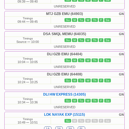
09:39
09:40
UNRESERVED
MTJ GZB EMU (64903)
GN
Timings
Su
M
Tu
W
Th
F
Sa
09:44
09:45
UNRESERVED
DSA SMQL MEMU (64035)
GN
Timings
Su
M
Tu
W
Th
F
Sa
Source
10:00
UNRESERVED
DLI GZB EMU (64404)
GN
Timings
Su
M
Tu
W
Th
F
Sa
10:04
10:05
UNRESERVED
DLI GZB EMU (64408)
GN
Timings
Su
M
Tu
W
Th
F
Sa
10:24
10:25
UNRESERVED
DLI HW EXPRESS (14305)
GN
Timings
Su
M
Tu
W
Th
F
Sa
10:34
10:36
UNRESERVED
LOK NAYAK EXP (15115)
GN
Timings
Su
M
Tu
W
Th
F
Sa
10:49
10:51
1A
2A
3A
SL