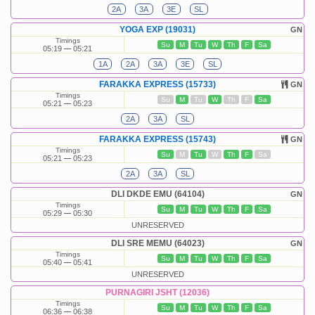
2A
3A
3E
SL
YOGA EXP (19031)
GN
Timings
Su
M
Tu
W
Th
F
Sa
05:19
05:21
1A
2A
3A
3E
SL
FARAKKA EXPRESS (15733)
GN
Timings
Su
M
Tu
W
Th
F
Sa
05:21
05:23
2A
3A
SL
FARAKKA EXPRESS (15743)
GN
Timings
Su
M
Tu
W
Th
F
Sa
05:21
05:23
2A
3A
SL
DLI DKDE EMU (64104)
GN
Timings
Su
M
Tu
W
Th
F
Sa
05:29
05:30
UNRESERVED
DLI SRE MEMU (64023)
GN
Timings
Su
M
Tu
W
Th
F
Sa
05:40
05:41
UNRESERVED
PURNAGIRI JSHT (12036)
Timings
Su
M
Tu
W
Th
F
Sa
06:36
06:38