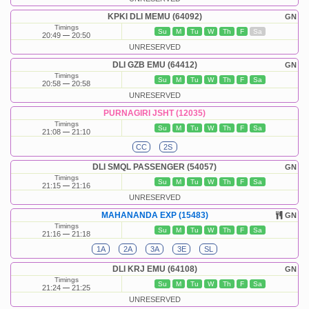
KPKI DLI MEMU (64092)
GN
Timings
Su
M
Tu
W
Th
F
Sa
20:49
20:50
UNRESERVED
DLI GZB EMU (64412)
GN
Timings
Su
M
Tu
W
Th
F
Sa
20:58
20:58
UNRESERVED
PURNAGIRI JSHT (12035)
Timings
Su
M
Tu
W
Th
F
Sa
21:08
21:10
CC
2S
DLI SMQL PASSENGER (54057)
GN
Timings
Su
M
Tu
W
Th
F
Sa
21:15
21:16
UNRESERVED
MAHANANDA EXP (15483)
GN
Timings
Su
M
Tu
W
Th
F
Sa
21:16
21:18
1A
2A
3A
3E
SL
DLI KRJ EMU (64108)
GN
Timings
Su
M
Tu
W
Th
F
Sa
21:24
21:25
UNRESERVED