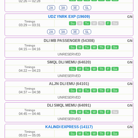
02:26
02:28
2A
3A
3E
SL
UDZ YNRK EXP (19609)
GN
Timings
Su
M
Tu
W
Th
F
Sa
03:29
03:31
2A
3A
3E
SL
DLI MB PASSENGER (54308)
GN
Timings
Su
M
Tu
W
Th
F
Sa
04:15
04:16
UNRESERVED
SMQL DLI MEMU (64020)
GN
Timings
Su
M
Tu
W
Th
F
Sa
04:22
04:23
UNRESERVED
ALJN DLI EMU (64101)
GN
Timings
Su
M
Tu
W
Th
F
Sa
04:37
04:38
UNRESERVED
DLI SMQL MEMU (64091)
GN
Timings
Su
M
Tu
W
Th
F
Sa
04:45
04:46
UNRESERVED
KALINDI EXPRESS (14117)
GN
Timings
Su
M
Tu
W
Th
F
Sa
05:03
05:05