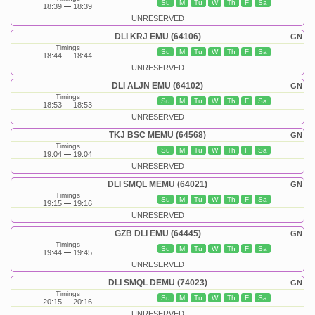
Su
M
Tu
W
Th
F
Sa
18:39
18:39
UNRESERVED
DLI KRJ EMU (64106)
GN
Timings
Su
M
Tu
W
Th
F
Sa
18:44
18:44
UNRESERVED
DLI ALJN EMU (64102)
GN
Timings
Su
M
Tu
W
Th
F
Sa
18:53
18:53
UNRESERVED
TKJ BSC MEMU (64568)
GN
Timings
Su
M
Tu
W
Th
F
Sa
19:04
19:04
UNRESERVED
DLI SMQL MEMU (64021)
GN
Timings
Su
M
Tu
W
Th
F
Sa
19:15
19:16
UNRESERVED
GZB DLI EMU (64445)
GN
Timings
Su
M
Tu
W
Th
F
Sa
19:44
19:45
UNRESERVED
DLI SMQL DEMU (74023)
GN
Timings
Su
M
Tu
W
Th
F
Sa
20:15
20:16
UNRESERVED