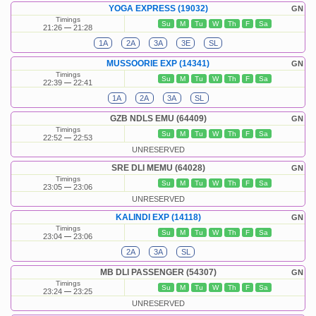
YOGA EXPRESS (19032)
GN
Timings
Su
M
Tu
W
Th
F
Sa
21:26
21:28
1A
2A
3A
3E
SL
MUSSOORIE EXP (14341)
GN
Timings
Su
M
Tu
W
Th
F
Sa
22:39
22:41
1A
2A
3A
SL
GZB NDLS EMU (64409)
GN
Timings
Su
M
Tu
W
Th
F
Sa
22:52
22:53
UNRESERVED
SRE DLI MEMU (64028)
GN
Timings
Su
M
Tu
W
Th
F
Sa
23:05
23:06
UNRESERVED
KALINDI EXP (14118)
GN
Timings
Su
M
Tu
W
Th
F
Sa
23:04
23:06
2A
3A
SL
MB DLI PASSENGER (54307)
GN
Timings
Su
M
Tu
W
Th
F
Sa
23:24
23:25
UNRESERVED