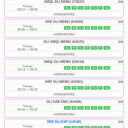
SMQL DLI DEMU (74022)
GN
Timings
Su
M
Tu
W
Th
F
Sa
08:57
08:58
UNRESERVED
SRE DLI MEMU (64560)
GN
Timings
Su
M
Tu
W
Th
F
Sa
09:06
09:07
UNRESERVED
DLI SMQL MEMU (64025)
GN
Timings
Su
M
Tu
W
Th
F
Sa
09:06
09:08
UNRESERVED
SMQL DLI MEMU (64034)
GN
Timings
Su
M
Tu
W
Th
F
Sa
09:13
09:14
UNRESERVED
HRF DLI MEMU (64581)
GN
Timings
Su
M
Tu
W
Th
F
Sa
09:23
09:24
UNRESERVED
DLI GZB EMU (64406)
GN
Timings
Su
M
Tu
W
Th
F
Sa
09:34
09:35
UNRESERVED
SRE DLI EXP (14546)
GN
Timings
Su
M
Tu
W
Th
F
Sa