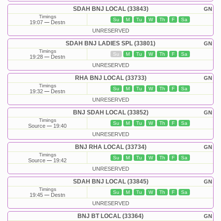
SDAH BNJ LOCAL (33843)
GN
Timings
Su
M
Tu
W
Th
F
Sa
19:07
Destn
UNRESERVED
SDAH BNJ LADIES SPL (33801)
GN
Timings
Su
M
Tu
W
Th
F
Sa
19:28
Destn
UNRESERVED
RHA BNJ LOCAL (33733)
GN
Timings
Su
M
Tu
W
Th
F
Sa
19:32
Destn
UNRESERVED
BNJ SDAH LOCAL (33852)
GN
Timings
Su
M
Tu
W
Th
F
Sa
Source
19:40
UNRESERVED
BNJ RHA LOCAL (33734)
GN
Timings
Su
M
Tu
W
Th
F
Sa
Source
19:42
UNRESERVED
SDAH BNJ LOCAL (33845)
GN
Timings
Su
M
Tu
W
Th
F
Sa
19:45
Destn
UNRESERVED
BNJ BT LOCAL (33364)
GN