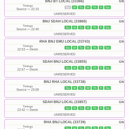
BNJ BT LOCAL (33366)
GN
Timings
Su
M
Tu
W
Th
F
Sa
Source
22:10
UNRESERVED
BNJ SDAH LOCAL (33860)
GN
Timings
Su
M
Tu
W
Th
F
Sa
Source
22:40
UNRESERVED
RHA BNJ EMU LOCAL (33743)
GN
Timings
Su
M
Tu
W
Th
F
Sa
22:53
Destn
UNRESERVED
SDAH BNJ LOCAL (33855)
GN
Timings
Su
M
Tu
W
Th
F
Sa
22:57
Destn
UNRESERVED
BNJ RHA LOCAL (33738)
GN
Timings
Su
M
Tu
W
Th
F
Sa
Source
23:09
UNRESERVED
SDAH BNJ LOCAL (33857)
GN
Timings
Su
M
Tu
W
Th
F
Sa
23:42
Destn
UNRESERVED
RHA BNJ LOCAL (33739)
GN
Timings
Su
M
Tu
W
Th
F
Sa