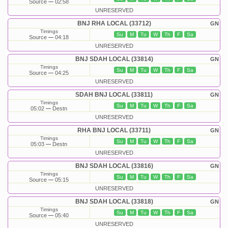
Source
02:58
UNRESERVED
BNJ RHA LOCAL (33712)
GN
Timings
Su
M
Tu
W
Th
F
Sa
Source
04:18
UNRESERVED
BNJ SDAH LOCAL (33814)
GN
Timings
Su
M
Tu
W
Th
F
Sa
Source
04:25
UNRESERVED
SDAH BNJ LOCAL (33811)
GN
Timings
Su
M
Tu
W
Th
F
Sa
05:02
Destn
UNRESERVED
RHA BNJ LOCAL (33711)
GN
Timings
Su
M
Tu
W
Th
F
Sa
05:03
Destn
UNRESERVED
BNJ SDAH LOCAL (33816)
GN
Timings
Su
M
Tu
W
Th
F
Sa
Source
05:15
UNRESERVED
BNJ SDAH LOCAL (33818)
GN
Timings
Su
M
Tu
W
Th
F
Sa
Source
05:40
UNRESERVED