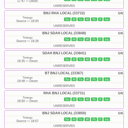
17:47
Destn
UNRESERVED
BNJ RHA LOCAL (33732)
GN
Timings
Su
M
Tu
W
Th
F
Sa
Source
18:00
UNRESERVED
BNJ SDAH LOCAL (33848)
GN
Timings
Su
M
Tu
W
Th
F
Sa
Source
18:28
UNRESERVED
SDAH BNJ LOCAL (33841)
GN
Timings
Su
M
Tu
W
Th
F
Sa
18:35
Destn
UNRESERVED
BT BNJ LOCAL (33367)
GN
Timings
Su
M
Tu
W
Th
F
Sa
18:48
Destn
UNRESERVED
RHA BNJ LOCAL (33731)
GN
Timings
Su
M
Tu
W
Th
F
Sa
18:50
Destn
UNRESERVED
BNJ SDAH LOCAL (33850)
GN
Timings
Su
M
Tu
W
Th
F
Sa
Source
18:57
UNRESERVED