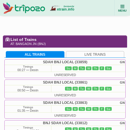
MENU
List of Trains
AT: BANGAON JN (BNJ)
ALL TRAINS
LIVE TRAINS
SDAH BNJ LOCAL (33859)
GN
Timings
Su
M
Tu
W
Th
F
Sa
00:27
Destn
UNRESERVED
SDAH BNJ LOCAL (33861)
GN
Timings
Su
M
Tu
W
Th
F
Sa
00:50
Destn
UNRESERVED
SDAH BNJ LOCAL (33863)
GN
Timings
Su
M
Tu
W
Th
F
Sa
01:35
Destn
UNRESERVED
BNJ SDAH LOCAL (33812)
GN
Timings
Su
M
Tu
W
Th
F
Sa