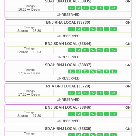
SDAH BNJ LOCAL (33835)
GN
Timings
Su
M
Tu
W
Th
F
Sa
16:25
Destn
UNRESERVED
BNJ RHA LOCAL (33730)
GN
Timings
Su
M
Tu
W
Th
F
Sa
Source
16:30
UNRESERVED
BNJ SDAH LOCAL (33844)
GN
Timings
Su
M
Tu
W
Th
F
Sa
Source
16:53
UNRESERVED
SDAH BNJ LOCAL (33837)
GN
Timings
Su
M
Tu
W
Th
F
Sa
17:07
Destn
UNRESERVED
RHA BNJ LOCAL (33729)
GN
Timings
Su
M
Tu
W
Th
F
Sa
17:20
Destn
UNRESERVED
BNJ SDAH LOCAL (33846)
GN
Timings
Su
M
Tu
W
Th
F
Sa
Source
17:30
UNRESERVED
SDAH BNJ LOCAL (33839)
GN
Timings
Su
M
Tu
W
Th
F
Sa