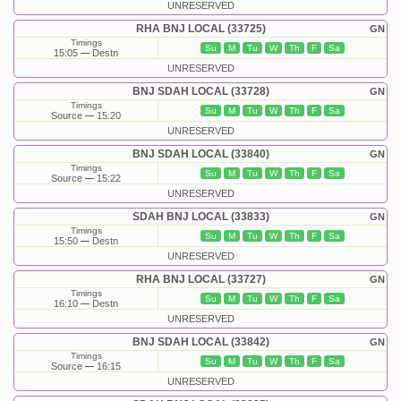
UNRESERVED
RHA BNJ LOCAL (33725)
GN
Timings
Su
M
Tu
W
Th
F
Sa
15:05
Destn
UNRESERVED
BNJ SDAH LOCAL (33728)
GN
Timings
Su
M
Tu
W
Th
F
Sa
Source
15:20
UNRESERVED
BNJ SDAH LOCAL (33840)
GN
Timings
Su
M
Tu
W
Th
F
Sa
Source
15:22
UNRESERVED
SDAH BNJ LOCAL (33833)
GN
Timings
Su
M
Tu
W
Th
F
Sa
15:50
Destn
UNRESERVED
RHA BNJ LOCAL (33727)
GN
Timings
Su
M
Tu
W
Th
F
Sa
16:10
Destn
UNRESERVED
BNJ SDAH LOCAL (33842)
GN
Timings
Su
M
Tu
W
Th
F
Sa
Source
16:15
UNRESERVED