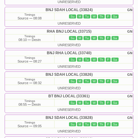
UNRESERVED
BNJ SDAH LOCAL (33824)
GN
Timings
Su
M
Tu
W
Th
F
Sa
Source
08:08
UNRESERVED
RHA BNJ LOCAL (33715)
GN
Timings
Su
M
Tu
W
Th
F
Sa
08:10
Destn
UNRESERVED
BNJ RHA LOCAL (33740)
GN
Timings
Su
M
Tu
W
Th
F
Sa
Source
08:27
UNRESERVED
BNJ SDAH LOCAL (33826)
GN
Timings
Su
M
Tu
W
Th
F
Sa
Source
08:32
UNRESERVED
BT BNJ LOCAL (33361)
GN
Timings
Su
M
Tu
W
Th
F
Sa
08:55
Destn
UNRESERVED
BNJ SDAH LOCAL (33828)
GN
Timings
Su
M
Tu
W
Th
F
Sa
Source
09:05
UNRESERVED