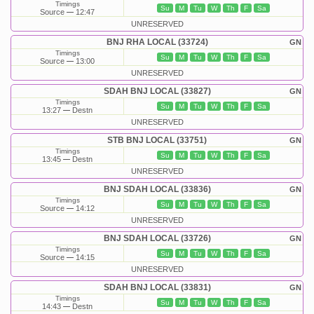
Timings
Su
M
Tu
W
Th
F
Sa
Source
12:47
UNRESERVED
BNJ RHA LOCAL (33724)
GN
Timings
Su
M
Tu
W
Th
F
Sa
Source
13:00
UNRESERVED
SDAH BNJ LOCAL (33827)
GN
Timings
Su
M
Tu
W
Th
F
Sa
13:27
Destn
UNRESERVED
STB BNJ LOCAL (33751)
GN
Timings
Su
M
Tu
W
Th
F
Sa
13:45
Destn
UNRESERVED
BNJ SDAH LOCAL (33836)
GN
Timings
Su
M
Tu
W
Th
F
Sa
Source
14:12
UNRESERVED
BNJ SDAH LOCAL (33726)
GN
Timings
Su
M
Tu
W
Th
F
Sa
Source
14:15
UNRESERVED
SDAH BNJ LOCAL (33831)
GN
Timings
Su
M
Tu
W
Th
F
Sa
14:43
Destn