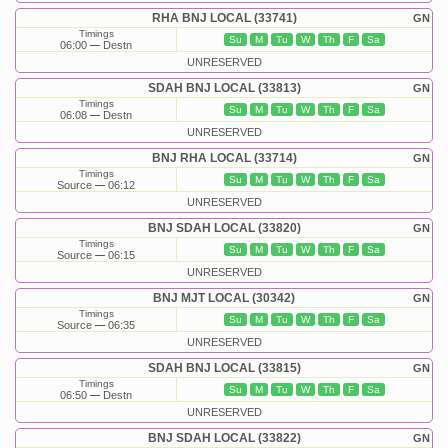
RHA BNJ LOCAL (33741)
GN
Timings
Su
M
Tu
W
Th
F
Sa
06:00
Destn
UNRESERVED
SDAH BNJ LOCAL (33813)
GN
Timings
Su
M
Tu
W
Th
F
Sa
06:08
Destn
UNRESERVED
BNJ RHA LOCAL (33714)
GN
Timings
Su
M
Tu
W
Th
F
Sa
Source
06:12
UNRESERVED
BNJ SDAH LOCAL (33820)
GN
Timings
Su
M
Tu
W
Th
F
Sa
Source
06:15
UNRESERVED
BNJ MJT LOCAL (30342)
GN
Timings
Su
M
Tu
W
Th
F
Sa
Source
06:35
UNRESERVED
SDAH BNJ LOCAL (33815)
GN
Timings
Su
M
Tu
W
Th
F
Sa
06:50
Destn
UNRESERVED
BNJ SDAH LOCAL (33822)
GN