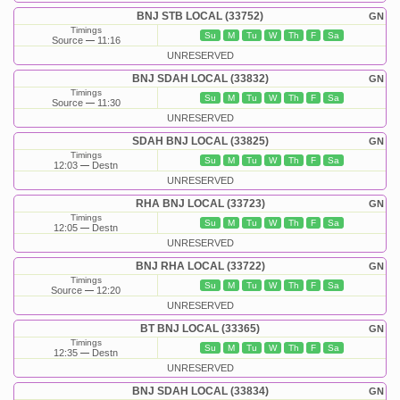
BNJ STB LOCAL (33752)
GN
Timings
Su
M
Tu
W
Th
F
Sa
Source
11:16
UNRESERVED
BNJ SDAH LOCAL (33832)
GN
Timings
Su
M
Tu
W
Th
F
Sa
Source
11:30
UNRESERVED
SDAH BNJ LOCAL (33825)
GN
Timings
Su
M
Tu
W
Th
F
Sa
12:03
Destn
UNRESERVED
RHA BNJ LOCAL (33723)
GN
Timings
Su
M
Tu
W
Th
F
Sa
12:05
Destn
UNRESERVED
BNJ RHA LOCAL (33722)
GN
Timings
Su
M
Tu
W
Th
F
Sa
Source
12:20
UNRESERVED
BT BNJ LOCAL (33365)
GN
Timings
Su
M
Tu
W
Th
F
Sa
12:35
Destn
UNRESERVED
BNJ SDAH LOCAL (33834)
GN