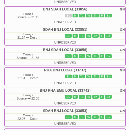
UNRESERVED
BNJ SDAH LOCAL (33856)
GN
Timings
Su
M
Tu
W
Th
F
Sa
Source
21:15
UNRESERVED
SDAH BNJ LOCAL (33851)
GN
Timings
Su
M
Tu
W
Th
F
Sa
21:24
Destn
UNRESERVED
BNJ SDAH LOCAL (33858)
GN
Timings
Su
M
Tu
W
Th
F
Sa
Source
21:35
UNRESERVED
RHA BNJ LOCAL (33737)
GN
Timings
Su
M
Tu
W
Th
F
Sa
21:51
Destn
UNRESERVED
BNJ RHA EMU LOCAL (33742)
GN
Timings
Su
M
Tu
W
Th
F
Sa
Source
22:05
UNRESERVED
SDAH BNJ LOCAL (33853)
GN
Timings
Su
M
Tu
W
Th
F
Sa
22:07
Destn
UNRESERVED