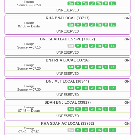
Timings
Su
M
Tu
W
Th
F
Sa
Source
06:50
UNRESERVED
RHA BNJ LOCAL (33713)
GN
Timings
Su
M
Tu
W
Th
F
Sa
07:08
Destn
UNRESERVED
BNJ SDAH LADIES SPL (33802)
GN
Timings
Su
M
Tu
W
Th
F
Sa
Source
07:15
UNRESERVED
BNJ RHA LOCAL (33716)
GN
Timings
Su
M
Tu
W
Th
F
Sa
Source
07:20
UNRESERVED
BNJ MJT LOCAL (30344)
GN
Timings
Su
M
Tu
W
Th
F
Sa
Source
07:30
UNRESERVED
SDAH BNJ LOCAL (33817)
GN
Timings
Su
M
Tu
W
Th
F
Sa
07:45
Destn
UNRESERVED
RHA SDAH AC LOCAL (33762)
GN
Timings
Su
M
Tu
W
Th
F
Sa
07:42
07:52