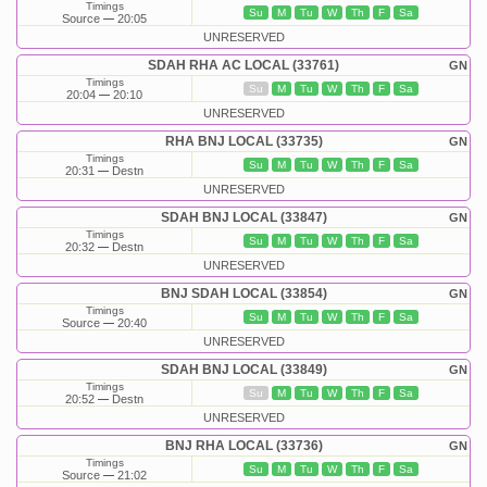
Timings
Su
M
Tu
W
Th
F
Sa
Source
20:05
UNRESERVED
SDAH RHA AC LOCAL (33761)
GN
Timings
Su
M
Tu
W
Th
F
Sa
20:04
20:10
UNRESERVED
RHA BNJ LOCAL (33735)
GN
Timings
Su
M
Tu
W
Th
F
Sa
20:31
Destn
UNRESERVED
SDAH BNJ LOCAL (33847)
GN
Timings
Su
M
Tu
W
Th
F
Sa
20:32
Destn
UNRESERVED
BNJ SDAH LOCAL (33854)
GN
Timings
Su
M
Tu
W
Th
F
Sa
Source
20:40
UNRESERVED
SDAH BNJ LOCAL (33849)
GN
Timings
Su
M
Tu
W
Th
F
Sa
20:52
Destn
UNRESERVED
BNJ RHA LOCAL (33736)
GN
Timings
Su
M
Tu
W
Th
F
Sa
Source
21:02