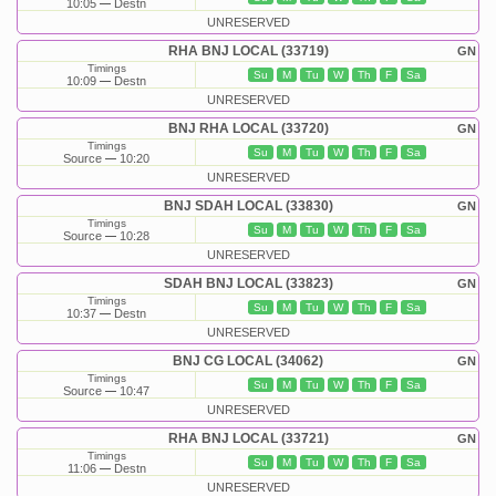
10:05
Destn
UNRESERVED
RHA BNJ LOCAL (33719)
GN
Timings
Su
M
Tu
W
Th
F
Sa
10:09
Destn
UNRESERVED
BNJ RHA LOCAL (33720)
GN
Timings
Su
M
Tu
W
Th
F
Sa
Source
10:20
UNRESERVED
BNJ SDAH LOCAL (33830)
GN
Timings
Su
M
Tu
W
Th
F
Sa
Source
10:28
UNRESERVED
SDAH BNJ LOCAL (33823)
GN
Timings
Su
M
Tu
W
Th
F
Sa
10:37
Destn
UNRESERVED
BNJ CG LOCAL (34062)
GN
Timings
Su
M
Tu
W
Th
F
Sa
Source
10:47
UNRESERVED
RHA BNJ LOCAL (33721)
GN
Timings
Su
M
Tu
W
Th
F
Sa
11:06
Destn
UNRESERVED