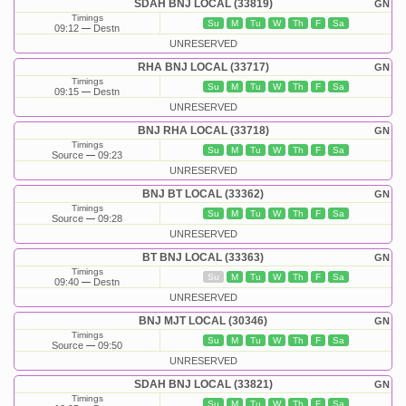
SDAH BNJ LOCAL (33819)
GN
Timings
Su
M
Tu
W
Th
F
Sa
09:12
Destn
UNRESERVED
RHA BNJ LOCAL (33717)
GN
Timings
Su
M
Tu
W
Th
F
Sa
09:15
Destn
UNRESERVED
BNJ RHA LOCAL (33718)
GN
Timings
Su
M
Tu
W
Th
F
Sa
Source
09:23
UNRESERVED
BNJ BT LOCAL (33362)
GN
Timings
Su
M
Tu
W
Th
F
Sa
Source
09:28
UNRESERVED
BT BNJ LOCAL (33363)
GN
Timings
Su
M
Tu
W
Th
F
Sa
09:40
Destn
UNRESERVED
BNJ MJT LOCAL (30346)
GN
Timings
Su
M
Tu
W
Th
F
Sa
Source
09:50
UNRESERVED
SDAH BNJ LOCAL (33821)
GN
Timings
Su
M
Tu
W
Th
F
Sa