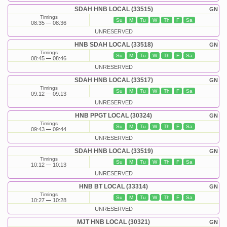
SDAH HNB LOCAL (33515)
GN
Timings
Su
M
Tu
W
Th
F
Sa
08:35
08:36
UNRESERVED
HNB SDAH LOCAL (33518)
GN
Timings
Su
M
Tu
W
Th
F
Sa
08:45
08:46
UNRESERVED
SDAH HNB LOCAL (33517)
GN
Timings
Su
M
Tu
W
Th
F
Sa
09:12
09:13
UNRESERVED
HNB PPGT LOCAL (30324)
GN
Timings
Su
M
Tu
W
Th
F
Sa
09:43
09:44
UNRESERVED
SDAH HNB LOCAL (33519)
GN
Timings
Su
M
Tu
W
Th
F
Sa
10:12
10:13
UNRESERVED
HNB BT LOCAL (33314)
GN
Timings
Su
M
Tu
W
Th
F
Sa
10:27
10:28
UNRESERVED
MJT HNB LOCAL (30321)
GN