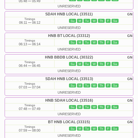
05:48
05:49
UNRESERVED
SDAH HNB LOCAL (33511)
GN
Timings
Su
M
Tu
W
Th
F
Sa
06:11
06:12
UNRESERVED
HNB BT LOCAL (33312)
GN
Timings
Su
M
Tu
W
Th
F
Sa
06:13
06:14
UNRESERVED
HNB BBDB LOCAL (30322)
GN
Timings
Su
M
Tu
W
Th
F
Sa
06:44
06:45
UNRESERVED
SDAH HNB LOCAL (33513)
GN
Timings
Su
M
Tu
W
Th
F
Sa
07:03
07:04
UNRESERVED
HNB SDAH LOCAL (33516)
GN
Timings
Su
M
Tu
W
Th
F
Sa
07:48
07:49
UNRESERVED
BT HNB LOCAL (33315)
GN
Timings
Su
M
Tu
W
Th
F
Sa
07:59
08:00
UNRESERVED