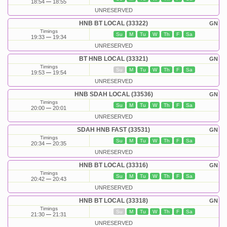
18:54
18:55
UNRESERVED
HNB BT LOCAL (33322)
GN
Timings
Su
M
Tu
W
Th
F
Sa
19:33
19:34
UNRESERVED
BT HNB LOCAL (33321)
GN
Timings
Su
M
Tu
W
Th
F
Sa
19:53
19:54
UNRESERVED
HNB SDAH LOCAL (33536)
GN
Timings
Su
M
Tu
W
Th
F
Sa
20:00
20:01
UNRESERVED
SDAH HNB FAST (33531)
GN
Timings
Su
M
Tu
W
Th
F
Sa
20:34
20:35
UNRESERVED
HNB BT LOCAL (33316)
GN
Timings
Su
M
Tu
W
Th
F
Sa
20:42
20:43
UNRESERVED
HNB BT LOCAL (33318)
GN
Timings
Su
M
Tu
W
Th
F
Sa
21:30
21:31
UNRESERVED