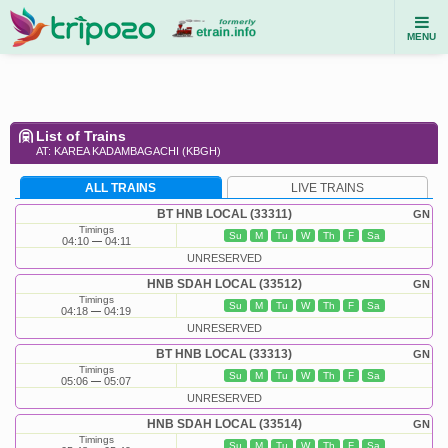
MENU
List of Trains
AT: KAREA KADAMBAGACHI (KBGH)
ALL TRAINS
LIVE TRAINS
BT HNB LOCAL (33311)
GN
Timings
Su
M
Tu
W
Th
F
Sa
04:10
04:11
UNRESERVED
HNB SDAH LOCAL (33512)
GN
Timings
Su
M
Tu
W
Th
F
Sa
04:18
04:19
UNRESERVED
BT HNB LOCAL (33313)
GN
Timings
Su
M
Tu
W
Th
F
Sa
05:06
05:07
UNRESERVED
HNB SDAH LOCAL (33514)
GN
Timings
Su
M
Tu
W
Th
F
Sa