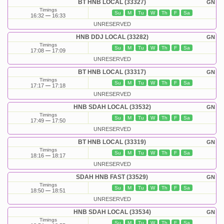
BT HNB LOCAL (33327)
GN
Timings
Su
M
Tu
W
Th
F
Sa
16:32
16:33
UNRESERVED
HNB DDJ LOCAL (33282)
GN
Timings
Su
M
Tu
W
Th
F
Sa
17:08
17:09
UNRESERVED
BT HNB LOCAL (33317)
GN
Timings
Su
M
Tu
W
Th
F
Sa
17:17
17:18
UNRESERVED
HNB SDAH LOCAL (33532)
GN
Timings
Su
M
Tu
W
Th
F
Sa
17:49
17:50
UNRESERVED
BT HNB LOCAL (33319)
GN
Timings
Su
M
Tu
W
Th
F
Sa
18:16
18:17
UNRESERVED
SDAH HNB FAST (33529)
GN
Timings
Su
M
Tu
W
Th
F
Sa
18:50
18:51
UNRESERVED
HNB SDAH LOCAL (33534)
GN
Timings
Su
M
Tu
W
Th
F
Sa