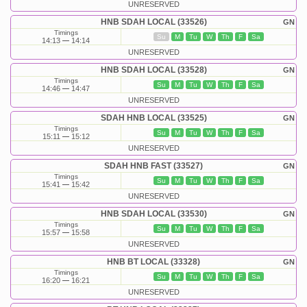
UNRESERVED
HNB SDAH LOCAL (33526)
GN
Timings
Su
M
Tu
W
Th
F
Sa
14:13
14:14
UNRESERVED
HNB SDAH LOCAL (33528)
GN
Timings
Su
M
Tu
W
Th
F
Sa
14:46
14:47
UNRESERVED
SDAH HNB LOCAL (33525)
GN
Timings
Su
M
Tu
W
Th
F
Sa
15:11
15:12
UNRESERVED
SDAH HNB FAST (33527)
GN
Timings
Su
M
Tu
W
Th
F
Sa
15:41
15:42
UNRESERVED
HNB SDAH LOCAL (33530)
GN
Timings
Su
M
Tu
W
Th
F
Sa
15:57
15:58
UNRESERVED
HNB BT LOCAL (33328)
GN
Timings
Su
M
Tu
W
Th
F
Sa
16:20
16:21
UNRESERVED