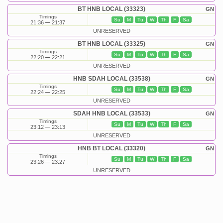
BT HNB LOCAL (33323)
GN
Timings
Su
M
Tu
W
Th
F
Sa
21:36
21:37
UNRESERVED
BT HNB LOCAL (33325)
GN
Timings
Su
M
Tu
W
Th
F
Sa
22:20
22:21
UNRESERVED
HNB SDAH LOCAL (33538)
GN
Timings
Su
M
Tu
W
Th
F
Sa
22:24
22:25
UNRESERVED
SDAH HNB LOCAL (33533)
GN
Timings
Su
M
Tu
W
Th
F
Sa
23:12
23:13
UNRESERVED
HNB BT LOCAL (33320)
GN
Timings
Su
M
Tu
W
Th
F
Sa
23:26
23:27
UNRESERVED