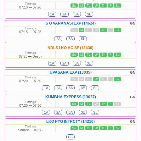
Timings
Su
M
Tu
W
Th
F
Sa
07:10
07:20
1A
2A
3A
SL
S G VARANASI EXP (14624)
GN
Timings
Su
M
Tu
W
Th
F
Sa
07:15
07:25
2A
3A
SL
NDLS LKO AC SF (12430)
Timings
Su
M
Tu
W
Th
F
Sa
07:25
Destn
1A
2A
3A
3E
UPASANA EXP (13035)
GN
Timings
Su
M
Tu
W
Th
F
Sa
07:20
07:30
1A
2A
3A
3E
SL
KUMBHA EXPRESS (13037)
GN
Timings
Su
M
Tu
W
Th
F
Sa
07:20
07:30
1A
2A
3A
3E
SL
LKO PYG INTRCTY (14210)
GN
Timings
Su
M
Tu
W
Th
F
Sa
Source
07:35
CC