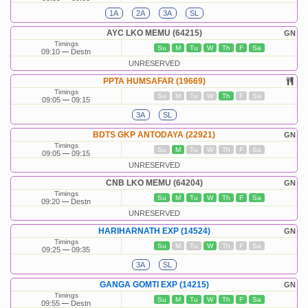
1A
2A
3A
SL
AYC LKO MEMU (64215)
GN
Timings
Su
M
Tu
W
Th
F
Sa
09:10
Destn
UNRESERVED
PPTA HUMSAFAR (19669)
Timings
Su
M
Tu
W
Th
F
Sa
09:05
09:15
3A
SL
BDTS GKP ANTODAYA (22921)
GN
Timings
Su
M
Tu
W
Th
F
Sa
09:05
09:15
UNRESERVED
CNB LKO MEMU (64204)
GN
Timings
Su
M
Tu
W
Th
F
Sa
09:20
Destn
UNRESERVED
HARIHARNATH EXP (14524)
GN
Timings
Su
M
Tu
W
Th
F
Sa
09:25
09:35
3A
SL
GANGA GOMTI EXP (14215)
GN
Timings
Su
M
Tu
W
Th
F
Sa
09:55
Destn