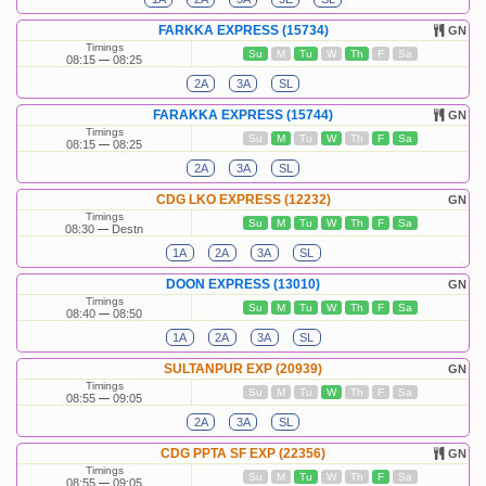
FARKKA EXPRESS (15734)
GN
Timings
Su
M
Tu
W
Th
F
Sa
08:15
08:25
2A
3A
SL
FARAKKA EXPRESS (15744)
GN
Timings
Su
M
Tu
W
Th
F
Sa
08:15
08:25
2A
3A
SL
CDG LKO EXPRESS (12232)
GN
Timings
Su
M
Tu
W
Th
F
Sa
08:30
Destn
1A
2A
3A
SL
DOON EXPRESS (13010)
GN
Timings
Su
M
Tu
W
Th
F
Sa
08:40
08:50
1A
2A
3A
SL
SULTANPUR EXP (20939)
GN
Timings
Su
M
Tu
W
Th
F
Sa
08:55
09:05
2A
3A
SL
CDG PPTA SF EXP (22356)
GN
Timings
Su
M
Tu
W
Th
F
Sa
08:55
09:05