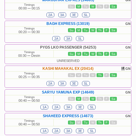
MARUDHAR EXPRES (14863)
GN
Timings
Su
M
Tu
W
Th
F
Sa
00:00
00:15
2A
3A
3E
SL
BAGH EXPRESS (13019)
GN
Timings
Su
M
Tu
W
Th
F
Sa
00:20
00:30
2A
3A
SL
PYGS LKO PASSENGER (54253)
GN
Timings
Su
M
Tu
W
Th
F
Sa
00:30
Destn
UNRESERVED
KASHI MAHAKAL EX (20414)
GN
Timings
Su
M
Tu
W
Th
F
Sa
00:25
00:35
2A
3A
3E
SL
SARYU YAMUNA EXP (14649)
GN
Timings
Su
M
Tu
W
Th
F
Sa
00:40
00:50
1A
2A
3A
3E
SL
SHAHEED EXPRESS (14673)
GN
Timings
Su
M
Tu
W
Th
F
Sa
00:40
00:50
1A
2A
3A
3E
SL