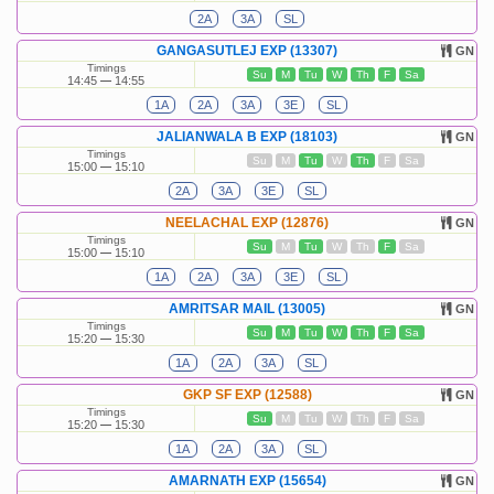
2A
3A
SL
GANGASUTLEJ EXP (13307)
GN
Timings
Su
M
Tu
W
Th
F
Sa
14:45
14:55
1A
2A
3A
3E
SL
JALIANWALA B EXP (18103)
GN
Timings
Su
M
Tu
W
Th
F
Sa
15:00
15:10
2A
3A
3E
SL
NEELACHAL EXP (12876)
GN
Timings
Su
M
Tu
W
Th
F
Sa
15:00
15:10
1A
2A
3A
3E
SL
AMRITSAR MAIL (13005)
GN
Timings
Su
M
Tu
W
Th
F
Sa
15:20
15:30
1A
2A
3A
SL
GKP SF EXP (12588)
GN
Timings
Su
M
Tu
W
Th
F
Sa
15:20
15:30
1A
2A
3A
SL
AMARNATH EXP (15654)
GN