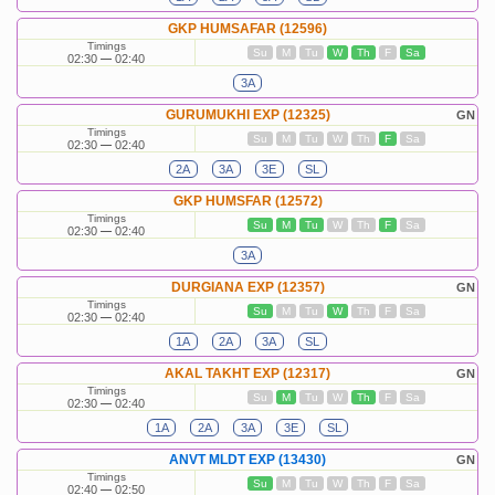
GKP HUMSAFAR (12596)
Timings
Su
M
Tu
W
Th
F
Sa
02:30
02:40
3A
GURUMUKHI EXP (12325)
GN
Timings
Su
M
Tu
W
Th
F
Sa
02:30
02:40
2A
3A
3E
SL
GKP HUMSFAR (12572)
Timings
Su
M
Tu
W
Th
F
Sa
02:30
02:40
3A
DURGIANA EXP (12357)
GN
Timings
Su
M
Tu
W
Th
F
Sa
02:30
02:40
1A
2A
3A
SL
AKAL TAKHT EXP (12317)
GN
Timings
Su
M
Tu
W
Th
F
Sa
02:30
02:40
1A
2A
3A
3E
SL
ANVT MLDT EXP (13430)
GN
Timings
Su
M
Tu
W
Th
F
Sa
02:40
02:50