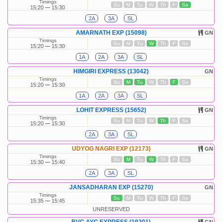
Timings
Su
M
Tu
W
Th
F
Sa
15:20
15:30
2A
3A
SL
AMARNATH EXP (15098)
GN
Timings
Su
M
Tu
W
Th
F
Sa
15:20
15:30
1A
2A
3A
SL
HIMGIRI EXPRESS (13042)
GN
Timings
Su
M
Tu
W
Th
F
Sa
15:20
15:30
1A
2A
3A
SL
LOHIT EXPRESS (15652)
GN
Timings
Su
M
Tu
W
Th
F
Sa
15:20
15:30
2A
3A
SL
UDYOG NAGRI EXP (12173)
GN
Timings
Su
M
Tu
W
Th
F
Sa
15:30
15:40
2A
3A
SL
JANSADHARAN EXP (15270)
GN
Timings
Su
M
Tu
W
Th
F
Sa
15:35
15:45
UNRESERVED