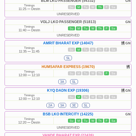
BLM LKO PASSENGER (54332)
GN
Timings
Su
M
Tu
W
Th
F
Sa
11:25
Destn
UNRESERVED
VGLJ LKO PASSENGER (51813)
GN
Timings
Su
M
Tu
W
Th
F
Sa
11:40
Destn
UNRESERVED
AMRIT BHARAT EXP (14047)
GN
Timings
Su
M
Tu
W
Th
F
Sa
11:35
11:45
SL
HUMSAFAR EXPRESS (19670)
Timings
Su
M
Tu
W
Th
F
Sa
12:00
12:10
3A
SL
KYQ DADN EXP (19306)
GN
Timings
Su
M
Tu
W
Th
F
Sa
12:00
12:10
2A
3A
3E
SL
BSB LKO INTERCITY (14225)
GN
Timings
Su
M
Tu
W
Th
F
Sa
12:20
Destn
UNRESERVED
VANDE BHARAT EXP (22426)