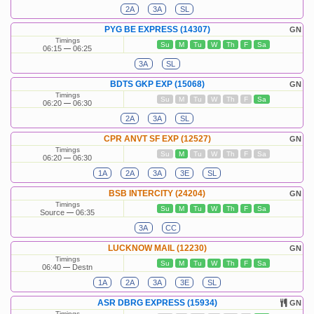
2A
3A
SL
PYG BE EXPRESS (14307)
GN
Timings
Su
M
Tu
W
Th
F
Sa
06:15
06:25
3A
SL
BDTS GKP EXP (15068)
GN
Timings
Su
M
Tu
W
Th
F
Sa
06:20
06:30
2A
3A
SL
CPR ANVT SF EXP (12527)
GN
Timings
Su
M
Tu
W
Th
F
Sa
06:20
06:30
1A
2A
3A
3E
SL
BSB INTERCITY (24204)
GN
Timings
Su
M
Tu
W
Th
F
Sa
Source
06:35
3A
CC
LUCKNOW MAIL (12230)
GN
Timings
Su
M
Tu
W
Th
F
Sa
06:40
Destn
1A
2A
3A
3E
SL
ASR DBRG EXPRESS (15934)
GN
Timings