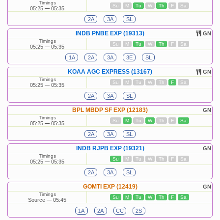
Timings
Su
M
Tu
W
Th
F
Sa
05:25
05:35
2A
3A
SL
INDB PNBE EXP (19313)
GN
Timings
Su
M
Tu
W
Th
F
Sa
05:25
05:35
1A
2A
3A
3E
SL
KOAA AGC EXPRESS (13167)
GN
Timings
Su
M
Tu
W
Th
F
Sa
05:25
05:35
2A
3A
SL
BPL MBDP SF EXP (12183)
GN
Timings
Su
M
Tu
W
Th
F
Sa
05:25
05:35
2A
3A
SL
INDB RJPB EXP (19321)
GN
Timings
Su
M
Tu
W
Th
F
Sa
05:25
05:35
2A
3A
SL
GOMTI EXP (12419)
GN
Timings
Su
M
Tu
W
Th
F
Sa
Source
05:45
1A
2A
CC
2S