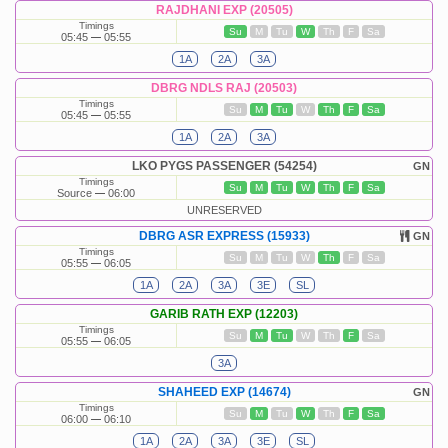
RAJDHANI EXP (20505)
Timings
Su
M
Tu
W
Th
F
Sa
05:45
05:55
1A
2A
3A
DBRG NDLS RAJ (20503)
Timings
Su
M
Tu
W
Th
F
Sa
05:45
05:55
1A
2A
3A
LKO PYGS PASSENGER (54254)
GN
Timings
Su
M
Tu
W
Th
F
Sa
Source
06:00
UNRESERVED
DBRG ASR EXPRESS (15933)
GN
Timings
Su
M
Tu
W
Th
F
Sa
05:55
06:05
1A
2A
3A
3E
SL
GARIB RATH EXP (12203)
Timings
Su
M
Tu
W
Th
F
Sa
05:55
06:05
3A
SHAHEED EXP (14674)
GN
Timings
Su
M
Tu
W
Th
F
Sa
06:00
06:10
1A
2A
3A
3E
SL