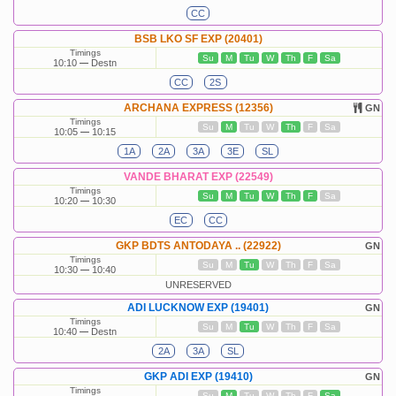
CC
BSB LKO SF EXP (20401)
Timings
Su
M
Tu
W
Th
F
Sa
10:10
Destn
CC
2S
ARCHANA EXPRESS (12356)
GN
Timings
Su
M
Tu
W
Th
F
Sa
10:05
10:15
1A
2A
3A
3E
SL
VANDE BHARAT EXP (22549)
Timings
Su
M
Tu
W
Th
F
Sa
10:20
10:30
EC
CC
GKP BDTS ANTODAYA .. (22922)
GN
Timings
Su
M
Tu
W
Th
F
Sa
10:30
10:40
UNRESERVED
ADI LUCKNOW EXP (19401)
GN
Timings
Su
M
Tu
W
Th
F
Sa
10:40
Destn
2A
3A
SL
GKP ADI EXP (19410)
GN
Timings
Su
M
Tu
W
Th
F
Sa