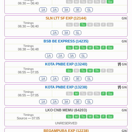
Su
M
Tu
W
Th
F
Sa
06:30
06:40
1A
2A
3A
3E
SL
SLN LTT SF EXP (12144)
GN
Timings
Su
M
Tu
W
Th
F
Sa
06:30
06:40
2A
3A
SL
BSB BE EXPRESS (14235)
GN
Timings
Su
M
Tu
W
Th
F
Sa
06:38
06:48
1A
2A
3A
SL
KOTA PNBE EXP (13240)
GN
Timings
Su
M
Tu
W
Th
F
Sa
06:55
07:05
1A
2A
3A
3E
SL
KOTA PNBE EXP (13238)
GN
Timings
Su
M
Tu
W
Th
F
Sa
06:55
07:05
1A
2A
3A
3E
SL
LKO CNB MEMU (64203)
GN
Timings
Su
M
Tu
W
Th
F
Sa
Source
07:05
UNRESERVED
BEGAMPURA EXP (12238)
GN