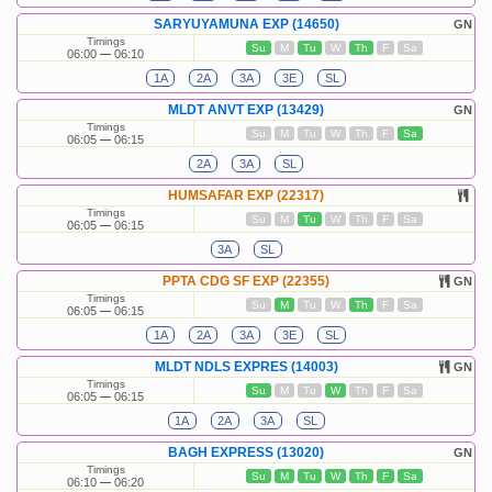
SARYUYAMUNA EXP (14650)
GN
Timings
Su
M
Tu
W
Th
F
Sa
06:00
06:10
1A
2A
3A
3E
SL
MLDT ANVT EXP (13429)
GN
Timings
Su
M
Tu
W
Th
F
Sa
06:05
06:15
2A
3A
SL
HUMSAFAR EXP (22317)
Timings
Su
M
Tu
W
Th
F
Sa
06:05
06:15
3A
SL
PPTA CDG SF EXP (22355)
GN
Timings
Su
M
Tu
W
Th
F
Sa
06:05
06:15
1A
2A
3A
3E
SL
MLDT NDLS EXPRES (14003)
GN
Timings
Su
M
Tu
W
Th
F
Sa
06:05
06:15
1A
2A
3A
SL
BAGH EXPRESS (13020)
GN
Timings
Su
M
Tu
W
Th
F
Sa
06:10
06:20