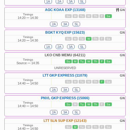
1A
2A
3A
SL
AGC KOAA EXP (13168)
GN
Timings
Su
M
Tu
W
Th
F
Sa
14:20
14:30
2A
3A
SL
BGKT KYQ EXP (15623)
GN
Timings
Su
M
Tu
W
Th
F
Sa
14:20
14:30
1A
2A
3A
SL
LKO CNB MEMU (64211)
GN
Timings
Su
M
Tu
W
Th
F
Sa
Source
14:35
UNRESERVED
LTT GKP EXPRESS (11079)
GN
Timings
Su
M
Tu
W
Th
F
Sa
14:40
14:50
2A
3A
SL
PNVL GKP EXPRESS (15066)
GN
Timings
Su
M
Tu
W
Th
F
Sa
14:40
14:50
2A
3A
SL
LTT SLN SUP EXP (12143)
GN
Timings
Su
M
Tu
W
Th
F
Sa
14:40
14:50