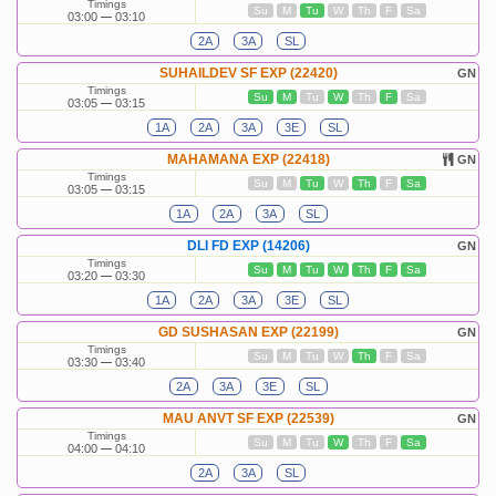
Timings
Su
M
Tu
W
Th
F
Sa
03:00
03:10
2A
3A
SL
SUHAILDEV SF EXP (22420)
GN
Timings
Su
M
Tu
W
Th
F
Sa
03:05
03:15
1A
2A
3A
3E
SL
MAHAMANA EXP (22418)
GN
Timings
Su
M
Tu
W
Th
F
Sa
03:05
03:15
1A
2A
3A
SL
DLI FD EXP (14206)
GN
Timings
Su
M
Tu
W
Th
F
Sa
03:20
03:30
1A
2A
3A
3E
SL
GD SUSHASAN EXP (22199)
GN
Timings
Su
M
Tu
W
Th
F
Sa
03:30
03:40
2A
3A
3E
SL
MAU ANVT SF EXP (22539)
GN
Timings
Su
M
Tu
W
Th
F
Sa
04:00
04:10
2A
3A
SL