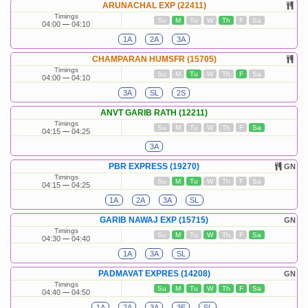
ARUNACHAL EXP (22411)
Timings
Su
M
Tu
W
Th
F
Sa
04:00
04:10
1A
2A
3A
CHAMPARAN HUMSFR (15705)
Timings
Su
M
Tu
W
Th
F
Sa
04:00
04:10
3A
SL
2S
ANVT GARIB RATH (12211)
Timings
Su
M
Tu
W
Th
F
Sa
04:15
04:25
3A
PBR EXPRESS (19270)
GN
Timings
Su
M
Tu
W
Th
F
Sa
04:15
04:25
1A
2A
3A
SL
GARIB NAWAJ EXP (15715)
GN
Timings
Su
M
Tu
W
Th
F
Sa
04:30
04:40
1A
3A
SL
PADMAVAT EXPRES (14208)
GN
Timings
Su
M
Tu
W
Th
F
Sa
04:40
04:50
1A
2A
3A
3E
SL