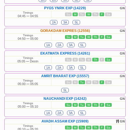
PYGS YNRK EXP (14229)
GN
Timings
Su
M
Tu
W
Th
F
Sa
04:45
04:55
2A
3A
SL
GORAKDAM EXPRES (12556)
GN
Timings
Su
M
Tu
W
Th
F
Sa
04:50
05:00
1A
2A
3A
SL
EKATMATA EXPRESS (14261)
GN
Timings
Su
M
Tu
W
Th
F
Sa
05:05
Destn
1A
2A
3A
SL
AMRIT BHARAT EXP (15557)
GN
Timings
Su
M
Tu
W
Th
F
Sa
05:00
05:05
SL
NAUCHANDI EXP (14242)
GN
Timings
Su
M
Tu
W
Th
F
Sa
05:00
05:10
1A
2A
3A
SL
AVADH ASSAM EXP (15909)
GN
Timings
Su
M
Tu
W
Th
F
Sa
05:10
05:20