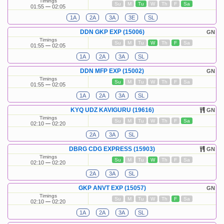
Timings
Su
M
Tu
W
Th
F
Sa
01:55
02:05
1A
2A
3A
3E
SL
DDN GKP EXP (15006)
GN
Timings
Su
M
Tu
W
Th
F
Sa
01:55
02:05
1A
2A
3A
SL
DDN MFP EXP (15002)
GN
Timings
Su
M
Tu
W
Th
F
Sa
01:55
02:05
1A
2A
3A
SL
KYQ UDZ KAVIGURU (19616)
GN
Timings
Su
M
Tu
W
Th
F
Sa
02:10
02:20
2A
3A
SL
DBRG CDG EXPRESS (15903)
GN
Timings
Su
M
Tu
W
Th
F
Sa
02:10
02:20
2A
3A
SL
GKP ANVT EXP (15057)
GN
Timings
Su
M
Tu
W
Th
F
Sa
02:10
02:20
1A
2A
3A
SL