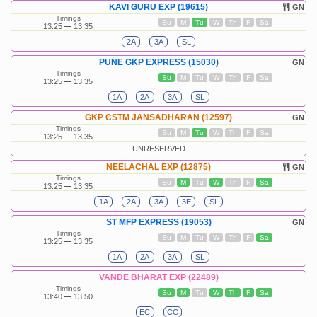
KAVI GURU EXP (19615)
GN
Timings
Su
M
Tu
W
Th
F
Sa
13:25
13:35
2A
3A
SL
PUNE GKP EXPRESS (15030)
GN
Timings
Su
M
Tu
W
Th
F
Sa
13:25
13:35
1A
2A
3A
SL
GKP CSTM JANSADHARAN (12597)
GN
Timings
Su
M
Tu
W
Th
F
Sa
13:25
13:35
UNRESERVED
NEELACHAL EXP (12875)
GN
Timings
Su
M
Tu
W
Th
F
Sa
13:25
13:35
1A
2A
3A
3E
SL
ST MFP EXPRESS (19053)
GN
Timings
Su
M
Tu
W
Th
F
Sa
13:25
13:35
1A
2A
3A
SL
VANDE BHARAT EXP (22489)
Timings
Su
M
Tu
W
Th
F
Sa
13:40
13:50
EC
CC