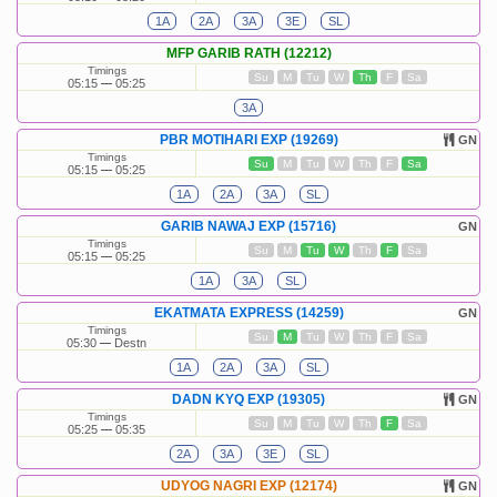
1A
2A
3A
3E
SL
MFP GARIB RATH (12212)
Timings
Su
M
Tu
W
Th
F
Sa
05:15
05:25
3A
PBR MOTIHARI EXP (19269)
GN
Timings
Su
M
Tu
W
Th
F
Sa
05:15
05:25
1A
2A
3A
SL
GARIB NAWAJ EXP (15716)
GN
Timings
Su
M
Tu
W
Th
F
Sa
05:15
05:25
1A
3A
SL
EKATMATA EXPRESS (14259)
GN
Timings
Su
M
Tu
W
Th
F
Sa
05:30
Destn
1A
2A
3A
SL
DADN KYQ EXP (19305)
GN
Timings
Su
M
Tu
W
Th
F
Sa
05:25
05:35
2A
3A
3E
SL
UDYOG NAGRI EXP (12174)
GN