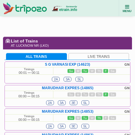
MENU
List of Trains
AT: LUCKNOW NR (LKO)
ALL TRAINS
LIVE TRAINS
S G VARNASI EXP (14623)
GN
Timings
Su
M
Tu
W
Th
F
Sa
00:01
00:11
2A
3A
SL
MARUDHAR EXPRES (14865)
GN
Timings
Su
M
Tu
W
Th
F
Sa
00:00
00:15
2A
3A
3E
SL
MARUDHAR EXPRES (14853)
GN
Timings
Su
M
Tu
W
Th
F
Sa
00:00
00:15
2A
3A
3E
SL