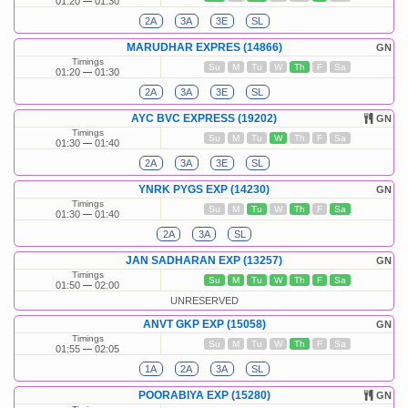
01:20
01:30
2A
3A
3E
SL
MARUDHAR EXPRES (14866)
GN
Timings
Su
M
Tu
W
Th
F
Sa
01:20
01:30
2A
3A
3E
SL
AYC BVC EXPRESS (19202)
GN
Timings
Su
M
Tu
W
Th
F
Sa
01:30
01:40
2A
3A
3E
SL
YNRK PYGS EXP (14230)
GN
Timings
Su
M
Tu
W
Th
F
Sa
01:30
01:40
2A
3A
SL
JAN SADHARAN EXP (13257)
GN
Timings
Su
M
Tu
W
Th
F
Sa
01:50
02:00
UNRESERVED
ANVT GKP EXP (15058)
GN
Timings
Su
M
Tu
W
Th
F
Sa
01:55
02:05
1A
2A
3A
SL
POORABIYA EXP (15280)
GN