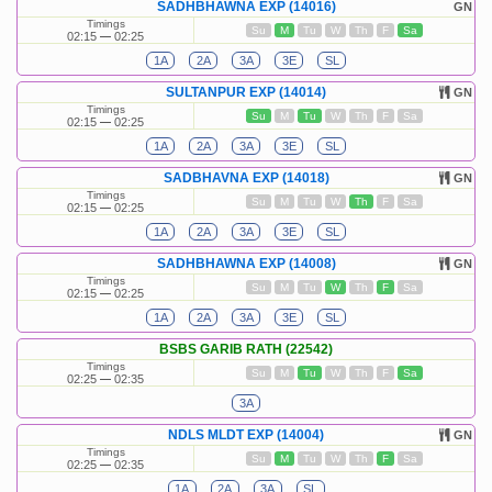
SADHBHAWNA EXP (14016)
GN
Timings
Su
M
Tu
W
Th
F
Sa
02:15
02:25
1A
2A
3A
3E
SL
SULTANPUR EXP (14014)
GN
Timings
Su
M
Tu
W
Th
F
Sa
02:15
02:25
1A
2A
3A
3E
SL
SADBHAVNA EXP (14018)
GN
Timings
Su
M
Tu
W
Th
F
Sa
02:15
02:25
1A
2A
3A
3E
SL
SADHBHAWNA EXP (14008)
GN
Timings
Su
M
Tu
W
Th
F
Sa
02:15
02:25
1A
2A
3A
3E
SL
BSBS GARIB RATH (22542)
Timings
Su
M
Tu
W
Th
F
Sa
02:25
02:35
3A
NDLS MLDT EXP (14004)
GN
Timings
Su
M
Tu
W
Th
F
Sa
02:25
02:35
1A
2A
3A
SL