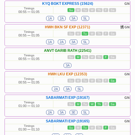
KYQ BGKT EXPRESS (15624)
GN
Timings
Su
M
Tu
W
Th
F
Sa
00:55
01:05
1A
2A
3A
SL
HWH BKN SF EXP (12371)
GN
Timings
Su
M
Tu
W
Th
F
Sa
00:55
01:05
1A
2A
3A
SL
ANVT GARIB RATH (22541)
Timings
Su
M
Tu
W
Th
F
Sa
00:55
01:05
3A
HWH LKU EXP (12353)
GN
Timings
Su
M
Tu
W
Th
F
Sa
00:55
01:05
2A
3A
SL
SABARMATI EXP (19167)
GN
Timings
Su
M
Tu
W
Th
F
Sa
01:00
01:10
2A
3A
3E
SL
SABARMATI EXP (19165)
GN
Timings
Su
M
Tu
W
Th
F
Sa
01:00
01:10