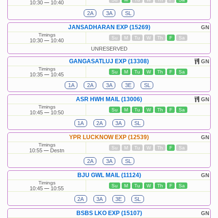
10:30
10:40
2A
3A
SL
JANSADHARAN EXP (15269)
GN
Timings
Su
M
Tu
W
Th
F
Sa
10:30
10:40
UNRESERVED
GANGASATLUJ EXP (13308)
GN
Timings
Su
M
Tu
W
Th
F
Sa
10:35
10:45
1A
2A
3A
3E
SL
ASR HWH MAIL (13006)
GN
Timings
Su
M
Tu
W
Th
F
Sa
10:45
10:50
1A
2A
3A
SL
YPR LUCKNOW EXP (12539)
GN
Timings
Su
M
Tu
W
Th
F
Sa
10:55
Destn
2A
3A
SL
BJU GWL MAIL (11124)
GN
Timings
Su
M
Tu
W
Th
F
Sa
10:45
10:55
2A
3A
3E
SL
BSBS LKO EXP (15107)
GN