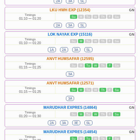
2A
3A
SL
LKU HWH EXP (12354)
GN
Timings
Su
M
Tu
W
Th
F
Sa
01:10
01:20
2A
3A
SL
LOK NAYAK EXP (15116)
GN
Timings
Su
M
Tu
W
Th
F
Sa
01:10
01:20
1A
2A
3A
SL
ANVT HUMSAFAR (12595)
Timings
Su
M
Tu
W
Th
F
Sa
01:15
01:25
3A
ANVT HUMSAFAR (12571)
Timings
Su
M
Tu
W
Th
F
Sa
01:15
01:25
3A
MARUDHAR EXPRES (14864)
GN
Timings
Su
M
Tu
W
Th
F
Sa
01:20
01:30
2A
3A
3E
SL
MARUDHAR EXPRES (14854)
GN
Timings
Su
M
Tu
W
Th
F
Sa