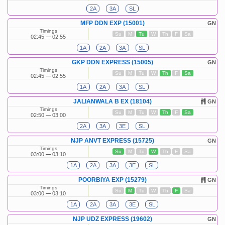
2A
3A
SL
MFP DDN EXP (15001)
GN
Timings
Su
M
Tu
W
Th
F
Sa
02:45
02:55
1A
2A
3A
SL
GKP DDN EXPRESS (15005)
GN
Timings
Su
M
Tu
W
Th
F
Sa
02:45
02:55
1A
2A
3A
SL
JALIANWALA B EX (18104)
GN
Timings
Su
M
Tu
W
Th
F
Sa
02:50
03:00
2A
3A
3E
SL
NJP ANVT EXPRESS (15725)
GN
Timings
Su
M
Tu
W
Th
F
Sa
03:00
03:10
1A
2A
3A
3E
SL
POORBIYA EXP (15279)
GN
Timings
Su
M
Tu
W
Th
F
Sa
03:00
03:10
1A
2A
3A
3E
SL
NJP UDZ EXPRESS (19602)
GN