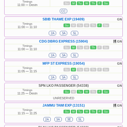
Timings
Su
M
Tu
W
Th
F
Sa
11:00
Destn
CC
SBIB THAWE EXP (19409)
GN
Timings
Su
M
Tu
W
Th
F
Sa
11:00
11:10
2A
3A
SL
CDG DBRG EXPRESS (15904)
GN
Timings
Su
M
Tu
W
Th
F
Sa
11:00
11:10
2A
3A
SL
MFP ST EXPRESS (19054)
GN
Timings
Su
M
Tu
W
Th
F
Sa
11:05
11:15
2A
3A
SL
SPN LKO PASSENGER (54338)
GN
Timings
Su
M
Tu
W
Th
F
Sa
11:25
Destn
UNRESERVED
JAMMU TAWI EXP (13151)
GN
Timings
Su
M
Tu
W
Th
F
Sa
11:15
11:25
2A
3A
3E
SL