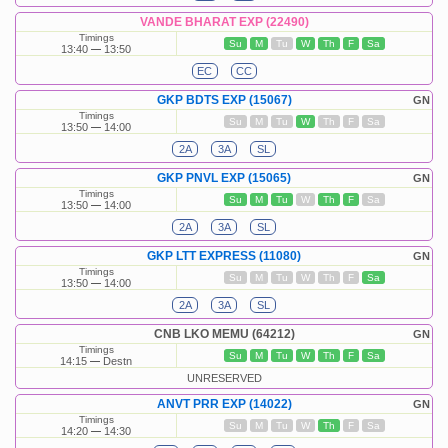
VANDE BHARAT EXP (22490)
Timings
Su
M
Tu
W
Th
F
Sa
13:40
13:50
EC
CC
GKP BDTS EXP (15067)
GN
Timings
Su
M
Tu
W
Th
F
Sa
13:50
14:00
2A
3A
SL
GKP PNVL EXP (15065)
GN
Timings
Su
M
Tu
W
Th
F
Sa
13:50
14:00
2A
3A
SL
GKP LTT EXPRESS (11080)
GN
Timings
Su
M
Tu
W
Th
F
Sa
13:50
14:00
2A
3A
SL
CNB LKO MEMU (64212)
GN
Timings
Su
M
Tu
W
Th
F
Sa
14:15
Destn
UNRESERVED
ANVT PRR EXP (14022)
GN
Timings
Su
M
Tu
W
Th
F
Sa
14:20
14:30