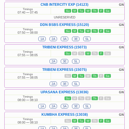
CNB INTERCITY EXP (14123)
GN
Timings
Su
M
Tu
W
Th
F
Sa
07:40
07:45
UNRESERVED
DDN BSBS EXPRESS (15120)
GN
Timings
Su
M
Tu
W
Th
F
Sa
07:50
08:00
1A
2A
3A
3E
SL
TRIBENI EXPRESS (15073)
GN
Timings
Su
M
Tu
W
Th
F
Sa
07:55
08:05
2A
3E
SL
TRIBENI EXPRESS (15075)
GN
Timings
Su
M
Tu
W
Th
F
Sa
07:55
08:05
2A
3E
SL
UPASANA EXPRESS (13036)
GN
Timings
Su
M
Tu
W
Th
F
Sa
08:00
08:10
1A
2A
3A
3E
SL
KUMBHA EXPRESS (13038)
GN
Timings
Su
M
Tu
W
Th
F
Sa
08:00
08:10
1A
2A
3A
3E
SL