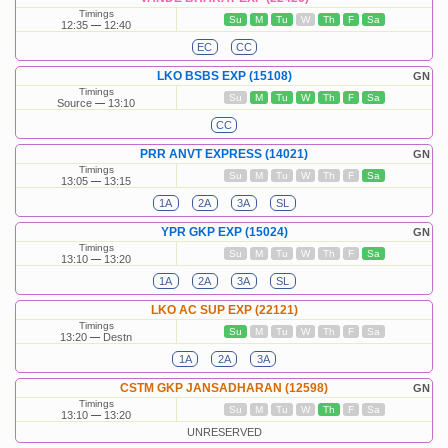
Timings
Su
M
Tu
W
Th
F
Sa
12:35
12:40
EC
CC
LKO BSBS EXP (15108)
GN
Timings
Su
M
Tu
W
Th
F
Sa
Source
13:10
CC
PRR ANVT EXPRESS (14021)
GN
Timings
Su
M
Tu
W
Th
F
Sa
13:05
13:15
1A
2A
3A
SL
YPR GKP EXP (15024)
GN
Timings
Su
M
Tu
W
Th
F
Sa
13:10
13:20
1A
2A
3A
SL
LKO AC SUP EXP (22121)
Timings
Su
M
Tu
W
Th
F
Sa
13:20
Destn
1A
2A
3A
CSTM GKP JANSADHARAN (12598)
GN
Timings
Su
M
Tu
W
Th
F
Sa
13:10
13:20
UNRESERVED