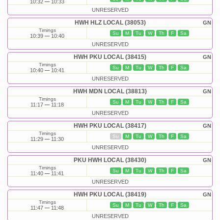
10:32
10:33
UNRESERVED
HWH HLZ LOCAL (38053)
GN
Timings
Su
M
Tu
W
Th
F
Sa
10:39
10:40
UNRESERVED
HWH PKU LOCAL (38415)
GN
Timings
Su
M
Tu
W
Th
F
Sa
10:40
10:41
UNRESERVED
HWH MDN LOCAL (38813)
GN
Timings
Su
M
Tu
W
Th
F
Sa
11:17
11:18
UNRESERVED
HWH PKU LOCAL (38417)
GN
Timings
Su
M
Tu
W
Th
F
Sa
11:29
11:30
UNRESERVED
PKU HWH LOCAL (38430)
GN
Timings
Su
M
Tu
W
Th
F
Sa
11:40
11:41
UNRESERVED
HWH PKU LOCAL (38419)
GN
Timings
Su
M
Tu
W
Th
F
Sa
11:47
11:48
UNRESERVED