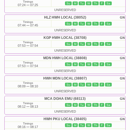
Timings
Su
M
Tu
W
Th
F
Sa
07:24
07:25
UNRESERVED
HLZ HWH LOCAL (38052)
GN
Timings
Su
M
Tu
W
Th
F
Sa
07:44
07:45
UNRESERVED
KGP HWH LOCAL (38708)
GN
Timings
Su
M
Tu
W
Th
F
Sa
07:53
07:54
UNRESERVED
MDN HWH LOCAL (38808)
GN
Timings
Su
M
Tu
W
Th
F
Sa
07:53
07:54
UNRESERVED
HWH MDN LOCAL (38807)
GN
Timings
Su
M
Tu
W
Th
F
Sa
08:09
08:10
UNRESERVED
MCA DGHA EMU (68113)
GN
Timings
Su
M
Tu
W
Th
F
Sa
08:12
08:13
UNRESERVED
HWH PKU LOCAL (38405)
GN
Timings
Su
M
Tu
W
Th
F
Sa
08:16
08:17