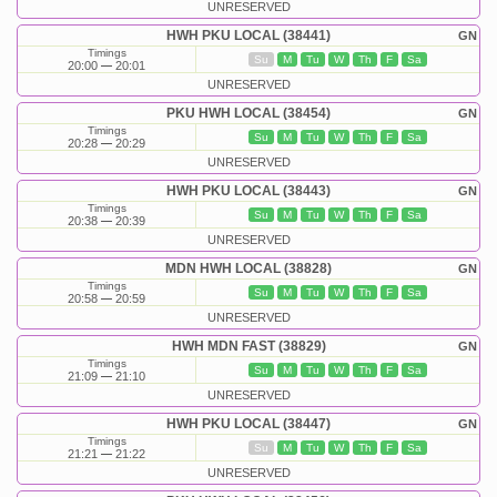
UNRESERVED
HWH PKU LOCAL (38441)
GN
Timings
Su
M
Tu
W
Th
F
Sa
20:00
20:01
UNRESERVED
PKU HWH LOCAL (38454)
GN
Timings
Su
M
Tu
W
Th
F
Sa
20:28
20:29
UNRESERVED
HWH PKU LOCAL (38443)
GN
Timings
Su
M
Tu
W
Th
F
Sa
20:38
20:39
UNRESERVED
MDN HWH LOCAL (38828)
GN
Timings
Su
M
Tu
W
Th
F
Sa
20:58
20:59
UNRESERVED
HWH MDN FAST (38829)
GN
Timings
Su
M
Tu
W
Th
F
Sa
21:09
21:10
UNRESERVED
HWH PKU LOCAL (38447)
GN
Timings
Su
M
Tu
W
Th
F
Sa
21:21
21:22
UNRESERVED