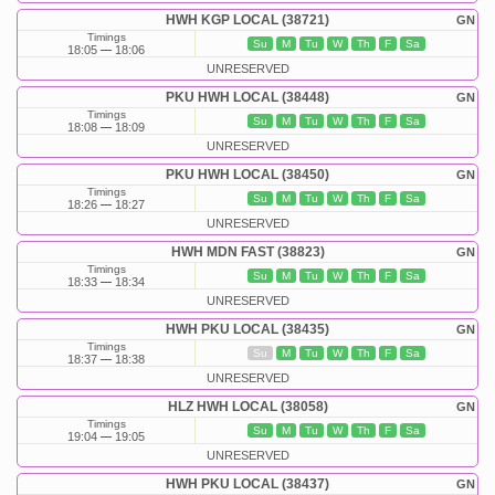
HWH KGP LOCAL (38721)
GN
Timings
Su
M
Tu
W
Th
F
Sa
18:05
18:06
UNRESERVED
PKU HWH LOCAL (38448)
GN
Timings
Su
M
Tu
W
Th
F
Sa
18:08
18:09
UNRESERVED
PKU HWH LOCAL (38450)
GN
Timings
Su
M
Tu
W
Th
F
Sa
18:26
18:27
UNRESERVED
HWH MDN FAST (38823)
GN
Timings
Su
M
Tu
W
Th
F
Sa
18:33
18:34
UNRESERVED
HWH PKU LOCAL (38435)
GN
Timings
Su
M
Tu
W
Th
F
Sa
18:37
18:38
UNRESERVED
HLZ HWH LOCAL (38058)
GN
Timings
Su
M
Tu
W
Th
F
Sa
19:04
19:05
UNRESERVED
HWH PKU LOCAL (38437)
GN