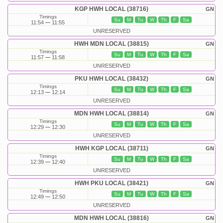
KGP HWH LOCAL (38716)
GN
Timings
Su
M
Tu
W
Th
F
Sa
11:54
11:55
UNRESERVED
HWH MDN LOCAL (38815)
GN
Timings
Su
M
Tu
W
Th
F
Sa
11:57
11:58
UNRESERVED
PKU HWH LOCAL (38432)
GN
Timings
Su
M
Tu
W
Th
F
Sa
12:13
12:14
UNRESERVED
MDN HWH LOCAL (38814)
GN
Timings
Su
M
Tu
W
Th
F
Sa
12:29
12:30
UNRESERVED
HWH KGP LOCAL (38711)
GN
Timings
Su
M
Tu
W
Th
F
Sa
12:39
12:40
UNRESERVED
HWH PKU LOCAL (38421)
GN
Timings
Su
M
Tu
W
Th
F
Sa
12:49
12:50
UNRESERVED
MDN HWH LOCAL (38816)
GN