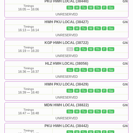
PKU HWH LOCAL (38440)
GN
Timings
Su
M
Tu
W
Th
F
Sa
16:05
16:06
UNRESERVED
HWH PKU LOCAL (38427)
GN
Timings
Su
M
Tu
W
Th
F
Sa
16:13
16:14
UNRESERVED
KGP HWH LOCAL (38722)
GN
Timings
Su
M
Tu
W
Th
F
Sa
16:19
16:20
UNRESERVED
HLZ HWH LOCAL (38056)
GN
Timings
Su
M
Tu
W
Th
F
Sa
16:36
16:37
UNRESERVED
HWH PKU LOCAL (38429)
GN
Timings
Su
M
Tu
W
Th
F
Sa
16:39
16:40
UNRESERVED
MDN HWH LOCAL (38822)
GN
Timings
Su
M
Tu
W
Th
F
Sa
16:47
16:48
UNRESERVED
PKU HWH LOCAL (38442)
GN
Timings
Su
M
Tu
W
Th
F
Sa