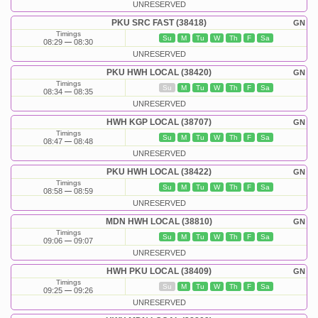
UNRESERVED
PKU SRC FAST (38418)
GN
Timings
Su
M
Tu
W
Th
F
Sa
08:29
08:30
UNRESERVED
PKU HWH LOCAL (38420)
GN
Timings
Su
M
Tu
W
Th
F
Sa
08:34
08:35
UNRESERVED
HWH KGP LOCAL (38707)
GN
Timings
Su
M
Tu
W
Th
F
Sa
08:47
08:48
UNRESERVED
PKU HWH LOCAL (38422)
GN
Timings
Su
M
Tu
W
Th
F
Sa
08:58
08:59
UNRESERVED
MDN HWH LOCAL (38810)
GN
Timings
Su
M
Tu
W
Th
F
Sa
09:06
09:07
UNRESERVED
HWH PKU LOCAL (38409)
GN
Timings
Su
M
Tu
W
Th
F
Sa
09:25
09:26
UNRESERVED