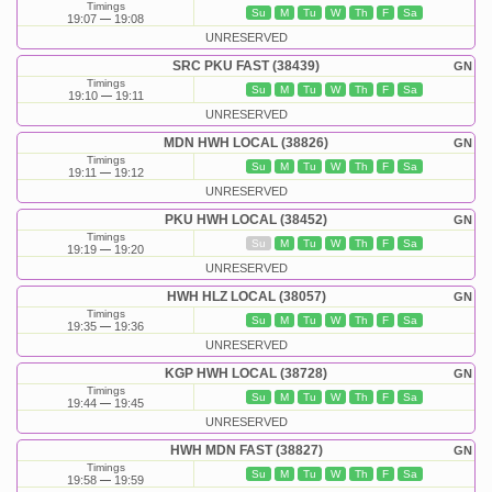
Timings
Su
M
Tu
W
Th
F
Sa
19:07
19:08
UNRESERVED
SRC PKU FAST (38439)
GN
Timings
Su
M
Tu
W
Th
F
Sa
19:10
19:11
UNRESERVED
MDN HWH LOCAL (38826)
GN
Timings
Su
M
Tu
W
Th
F
Sa
19:11
19:12
UNRESERVED
PKU HWH LOCAL (38452)
GN
Timings
Su
M
Tu
W
Th
F
Sa
19:19
19:20
UNRESERVED
HWH HLZ LOCAL (38057)
GN
Timings
Su
M
Tu
W
Th
F
Sa
19:35
19:36
UNRESERVED
KGP HWH LOCAL (38728)
GN
Timings
Su
M
Tu
W
Th
F
Sa
19:44
19:45
UNRESERVED
HWH MDN FAST (38827)
GN
Timings
Su
M
Tu
W
Th
F
Sa
19:58
19:59