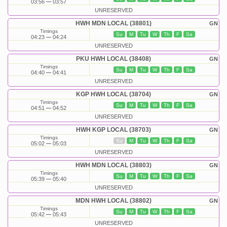
03:56
03:57
UNRESERVED
HWH MDN LOCAL (38801)
GN
Timings
Su
M
Tu
W
Th
F
Sa
04:23
04:24
UNRESERVED
PKU HWH LOCAL (38408)
GN
Timings
Su
M
Tu
W
Th
F
Sa
04:40
04:41
UNRESERVED
KGP HWH LOCAL (38704)
GN
Timings
Su
M
Tu
W
Th
F
Sa
04:51
04:52
UNRESERVED
HWH KGP LOCAL (38703)
GN
Timings
Su
M
Tu
W
Th
F
Sa
05:02
05:03
UNRESERVED
HWH MDN LOCAL (38803)
GN
Timings
Su
M
Tu
W
Th
F
Sa
05:39
05:40
UNRESERVED
MDN HWH LOCAL (38802)
GN
Timings
Su
M
Tu
W
Th
F
Sa
05:42
05:43
UNRESERVED