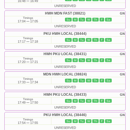
16:48
16:49
UNRESERVED
HWH MDN FAST (38821)
GN
Timings
Su
M
Tu
W
Th
F
Sa
17:04
17:05
UNRESERVED
PKU HWH LOCAL (38444)
GN
Timings
Su
M
Tu
W
Th
F
Sa
17:17
17:18
UNRESERVED
HWH PKU LOCAL (38431)
GN
Timings
Su
M
Tu
W
Th
F
Sa
17:20
17:21
UNRESERVED
MDN HWH LOCAL (38824)
GN
Timings
Su
M
Tu
W
Th
F
Sa
17:33
17:34
UNRESERVED
HWH PKU LOCAL (38433)
GN
Timings
Su
M
Tu
W
Th
F
Sa
17:49
17:50
UNRESERVED
PKU HWH LOCAL (38446)
GN
Timings
Su
M
Tu
W
Th
F
Sa
17:54
17:55
UNRESERVED