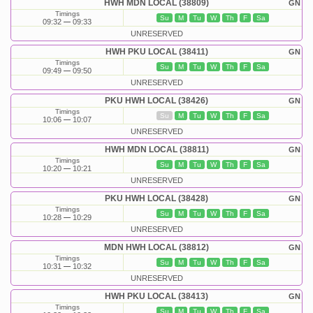
HWH MDN LOCAL (38809)
GN
Timings
Su
M
Tu
W
Th
F
Sa
09:32
09:33
UNRESERVED
HWH PKU LOCAL (38411)
GN
Timings
Su
M
Tu
W
Th
F
Sa
09:49
09:50
UNRESERVED
PKU HWH LOCAL (38426)
GN
Timings
Su
M
Tu
W
Th
F
Sa
10:06
10:07
UNRESERVED
HWH MDN LOCAL (38811)
GN
Timings
Su
M
Tu
W
Th
F
Sa
10:20
10:21
UNRESERVED
PKU HWH LOCAL (38428)
GN
Timings
Su
M
Tu
W
Th
F
Sa
10:28
10:29
UNRESERVED
MDN HWH LOCAL (38812)
GN
Timings
Su
M
Tu
W
Th
F
Sa
10:31
10:32
UNRESERVED
HWH PKU LOCAL (38413)
GN
Timings
Su
M
Tu
W
Th
F
Sa