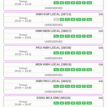
Timings
Su
M
Tu
W
Th
F
Sa
13:09
13:10
UNRESERVED
HWH KGP LOCAL (38713)
GN
Timings
Su
M
Tu
W
Th
F
Sa
13:31
13:32
UNRESERVED
HWH MDN LOCAL (38817)
GN
Timings
Su
M
Tu
W
Th
F
Sa
14:00
14:01
UNRESERVED
PKU HWH LOCAL (38436)
GN
Timings
Su
M
Tu
W
Th
F
Sa
14:10
14:11
UNRESERVED
MDN HWH LOCAL (38818)
GN
Timings
Su
M
Tu
W
Th
F
Sa
14:31
14:32
UNRESERVED
HWH PKU LOCAL (38423)
GN
Timings
Su
M
Tu
W
Th
F
Sa
14:44
14:45
UNRESERVED
DGHA MCA EMU (68118)
GN
Timings
Su
M
Tu
W
Th
F
Sa
14:46
14:47