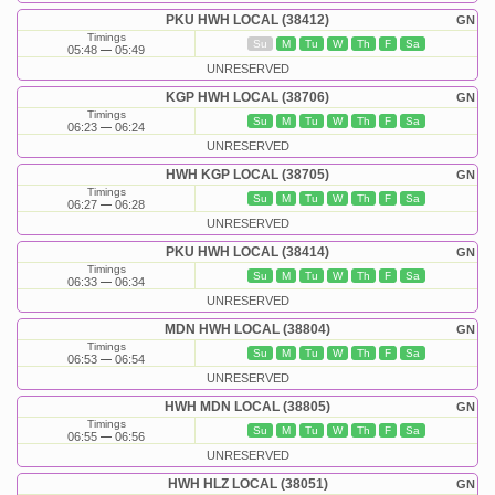
PKU HWH LOCAL (38412)
GN
Timings
Su
M
Tu
W
Th
F
Sa
05:48
05:49
UNRESERVED
KGP HWH LOCAL (38706)
GN
Timings
Su
M
Tu
W
Th
F
Sa
06:23
06:24
UNRESERVED
HWH KGP LOCAL (38705)
GN
Timings
Su
M
Tu
W
Th
F
Sa
06:27
06:28
UNRESERVED
PKU HWH LOCAL (38414)
GN
Timings
Su
M
Tu
W
Th
F
Sa
06:33
06:34
UNRESERVED
MDN HWH LOCAL (38804)
GN
Timings
Su
M
Tu
W
Th
F
Sa
06:53
06:54
UNRESERVED
HWH MDN LOCAL (38805)
GN
Timings
Su
M
Tu
W
Th
F
Sa
06:55
06:56
UNRESERVED
HWH HLZ LOCAL (38051)
GN