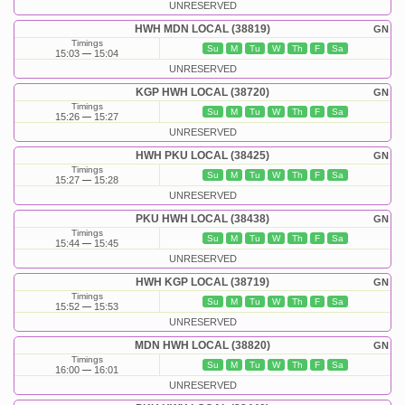
UNRESERVED
HWH MDN LOCAL (38819)
GN
Timings
Su
M
Tu
W
Th
F
Sa
15:03
15:04
UNRESERVED
KGP HWH LOCAL (38720)
GN
Timings
Su
M
Tu
W
Th
F
Sa
15:26
15:27
UNRESERVED
HWH PKU LOCAL (38425)
GN
Timings
Su
M
Tu
W
Th
F
Sa
15:27
15:28
UNRESERVED
PKU HWH LOCAL (38438)
GN
Timings
Su
M
Tu
W
Th
F
Sa
15:44
15:45
UNRESERVED
HWH KGP LOCAL (38719)
GN
Timings
Su
M
Tu
W
Th
F
Sa
15:52
15:53
UNRESERVED
MDN HWH LOCAL (38820)
GN
Timings
Su
M
Tu
W
Th
F
Sa
16:00
16:01
UNRESERVED