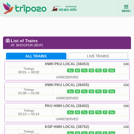
MENU
List of Trains
AT: BHOGPUR (BOP)
ALL TRAINS
LIVE TRAINS
HWH PKU LOCAL (38453)
GN
Timings
Su
M
Tu
W
Th
F
Sa
00:01
00:02
UNRESERVED
HWH PKU LOCAL (38455)
GN
Timings
Su
M
Tu
W
Th
F
Sa
01:08
01:09
UNRESERVED
PKU HWH LOCAL (38402)
GN
Timings
Su
M
Tu
W
Th
F
Sa
03:13
03:14
UNRESERVED
KGP HWH LOCAL (38702)
GN
Timings
Su
M
Tu
W
Th
F
Sa